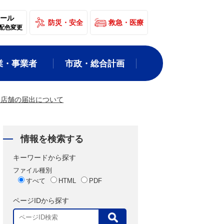
ール
防災・安全
救急・医療
配色変更
業・事業者
市政・総合計画
売店舗の届出について
情報を検索する
キーワードから探す
ファイル種別
すべて
HTML
PDF
ページIDから探す
表