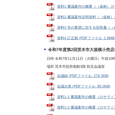
資料1 審議案件の概要（（仮称）ガリバー
資料2 審議案件説明資料（（仮称）ガリ
資料3 市の要望に対する回答書（（仮称
資料4 訂正願 (PDFファイル: 1.8MB
令和7年度第2回茨木市大規模小売
日時 令和7年11月11日（火曜日）午前10時
場所 茨木市役所南館3階 防災会議室
会議録 (PDFファイル: 276.3KB)
会議次第 (PDFファイル: 85.0KB)
資料1-1 審議案件の概要（ロサヴィア1）
資料1-2 審議案件の概要（ロサヴィア2）