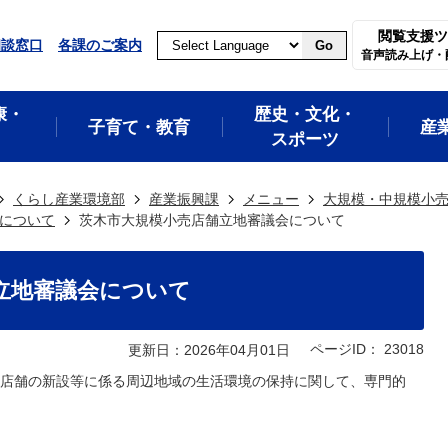
閲覧支援ツ
相談窓口
各課のご案内
Go
音声読み上げ・
康・
歴史・文化・
子育て・教育
産
スポーツ
くらし産業環境部
産業振興課
メニュー
大規模・中規模小
について
茨木市大規模小売店舗立地審議会について
立地審議会について
ページID：
23018
更新日：2026年04月01日
店舗の新設等に係る周辺地域の生活環境の保持に関して、専門的