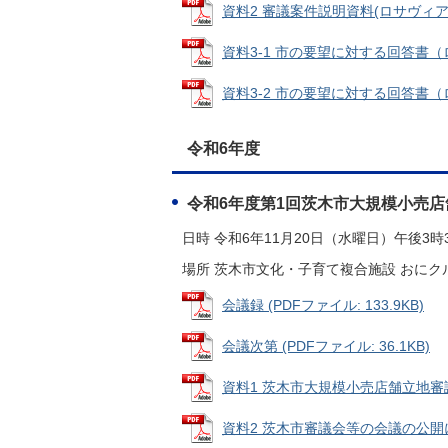
資料2 審議案件説明資料(ロサヴィア1・
資料3-1 市の要望に対する回答書（ロサヴ
資料3-2 市の要望に対する回答書（ロサヴ
令和6年度
令和6年度第1回茨木市大規模小売
日時 令和6年11月20日（水曜日）午後3時
場所 茨木市文化・子育て複合施設 おにク
会議録 (PDFファイル: 133.9KB)
会議次第 (PDFファイル: 36.1KB)
資料1 茨木市大規模小売店舗立地審議会規
資料2 茨木市審議会等の会議の公開に関