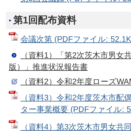
第1回配布資料
会議次第 (PDFファイル: 52.1K
（資料1）「第2次茨木市男女
版）」推進状況報告書
（資料2）令和2年度ローズWA
（資料3）令和2年度茨木市配
ター事業概要 (PDFファイル: 55
（資料4）第3次茨木市男女共