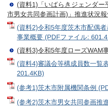
(資料1)「いばらきジェンダー
市男女共同参画計画)」推進状況報
(資料2)令和5年度茨木市配偶
事業概要 (PDFファイル: 601.4
(資料3)令和5年度ローズWAM
(資料4)審議会等構成員数一覧表 
201.4KB)
(参考1)茨木市附属機関条例 (PDF
(参考2)茨木市男女共同参画推進