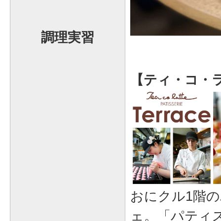
調理実習
【ティ・コ・ラッ
おにクル1階
ェ。「パティ