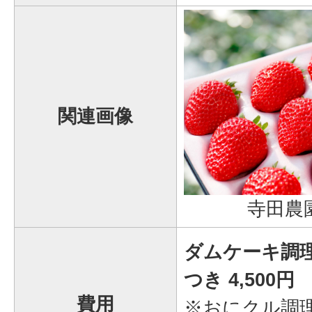
関連画像
寺田農
ダムケーキ調
つき 4,500円
費用
※おにクル調