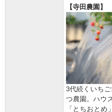
【寺田農園】
3代続くいち
つ農園。ハウ
「とちおとめ