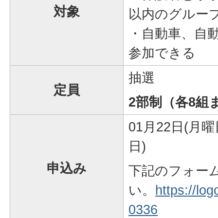
対象
以内のグルー
・自動車、自
参加できる
抽選
定員
2部制（各8組
01月22日(月曜
日)
申込み
下記のフォー
い。
https://lo
0336