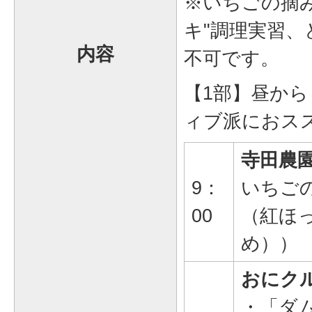
※いちごの摘
キ"調理実習
内容
不可です。
【1部】昼か
ィブ派におス
寺田農
9：
いちご
00
（紅ほ
め））
おにク
・「ダ