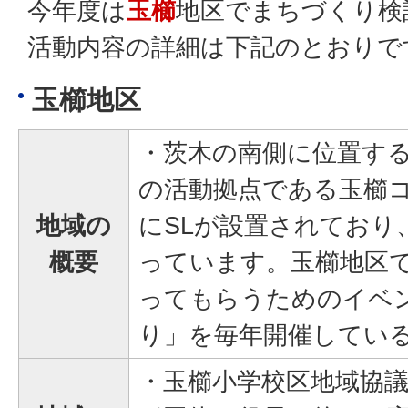
今年度は
玉櫛
地区でまちづくり検
活動内容の詳細は下記のとおりで
玉櫛地区
・茨木の南側に位置す
の活動拠点である玉櫛
地域の
にSLが設置されており
概要
っています。玉櫛地区で
ってもらうためのイベン
り」を毎年開催してい
・玉櫛小学校区地域協