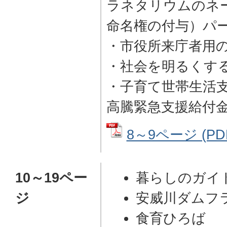
ラネタリウムのネ
命名権の付与）パ
・市役所来庁者用
・社会を明るくす
・子育て世帯生活
高騰緊急支援給付
8～9ページ (PD
10～19ペー
暮らしのガイ
ジ
安威川ダムフ
食育ひろば