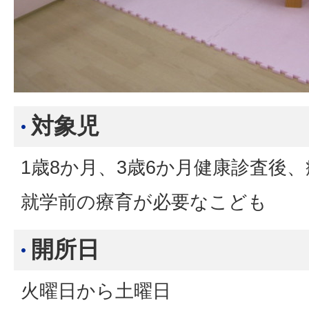
対象児
1歳8か月、3歳6か月健康診査後
就学前の療育が必要なこども
開所日
火曜日から土曜日