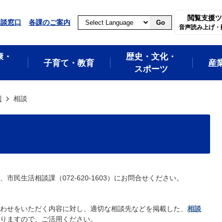
閲覧支援ツ
相談窓口
各課のご案内
Go
音声読み上げ・
康・
歴史・文化・
子育て・教育
産
スポーツ
別
相談
民生活相談課（072-620-1603）にお問合せください。
わせをいただく内容に対し、適切な相談先などを掲載した、
相談
りますので、ご活用ください。