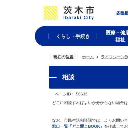
各種
医療・健
くらし・手続き
福祉
現在の位置
ホーム
ライフシーン
相談
ページID：
56633
どこに相談すればよいか分からない場合は、市
なお、市民生活相談課では、よくお問い合
窓口一覧「どこ聞こBOOK」
を作成してお