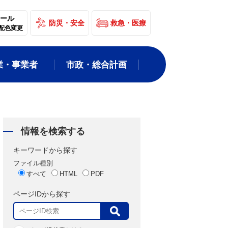
ール
防災・安全
救急・医療
配色変更
業・事業者
市政・総合計画
情報を検索する
キーワードから探す
ファイル種別
すべて
HTML
PDF
ページIDから探す
表
示