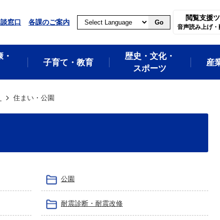
閲覧支援ツ
相談窓口
各課のご案内
Go
音声読み上げ・
康・
歴史・文化・
子育て・教育
産
スポーツ
き
住まい・公園
公園
耐震診断・耐震改修