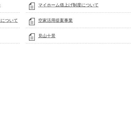
会
マイホーム借上げ制度について
業について
空家活用提案事業
見山十景