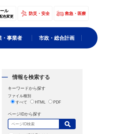
ール
防災・安全
救急・医療
配色変更
業・事業者
市政・総合計画
情報を検索する
キーワードから探す
ファイル種別
すべて
HTML
PDF
ページIDから探す
表
示