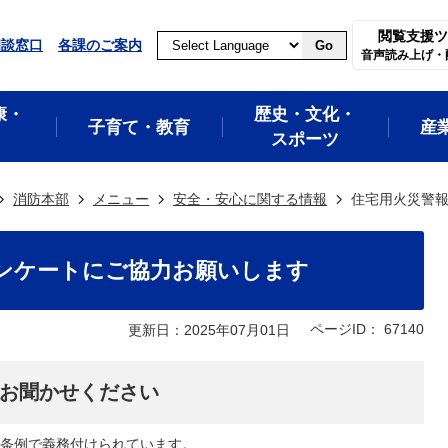
閲覧支援ツ
相談窓口
各課のご案内
Go
音声読み上げ・
康・
歴史・文化・
子育て・教育
産
スポーツ
消防本部
メニュー
安全・安心に関する情報
住宅用火災警
ンケートにご協力お願いします
ページID：
67140
更新日：2025年07月01日
お聞かせください
条例で義務付けられています。