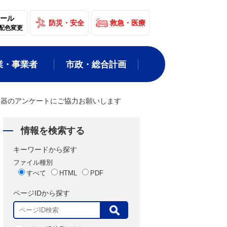
ール
防災・安全
救急・医療
配色変更
業・事業者
市政・総合計画
報器のアンケートにご協力お願いします
情報を検索する
キーワードから探す
ファイル種別
すべて
HTML
PDF
ページIDから探す
表
示