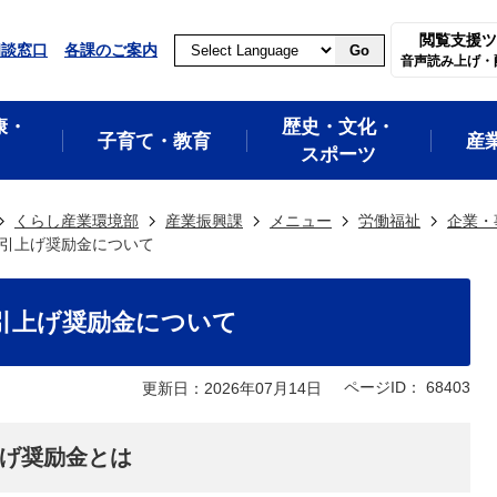
閲覧支援ツ
相談窓口
各課のご案内
Go
音声読み上げ・
康・
歴史・文化・
子育て・教育
産
スポーツ
くらし産業環境部
産業振興課
メニュー
労働福祉
企業・
引上げ奨励金について
引上げ奨励金について
ページID：
68403
更新日：2026年07月14日
げ奨励金とは