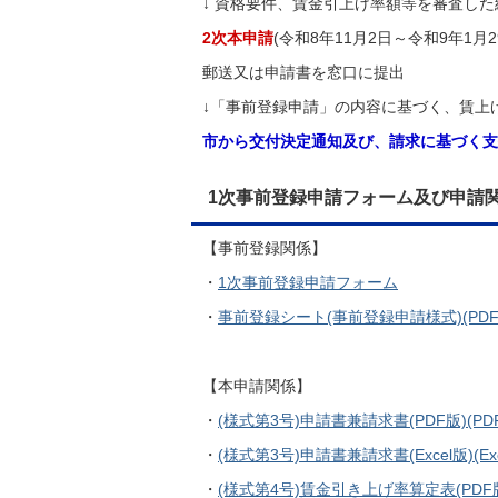
↓ 資格要件、賃金引上げ率額等を審査し
2次本申請
(令和8年11月2日～令和9年1月2
郵送又は申請書を窓口に提出
↓「事前登録申請」の内容に基づく、賃上
市から交付決定通知及び、請求に基づく支払
1次事前登録申請フォーム及び申請
【事前登録関係】
・
1次事前登録申請フォーム
・
事前登録シート(事前登録申請様式)(PDFファ
【本申請関係】
・
(様式第3号)申請書兼請求書(PDF版)(PDF
・
(様式第3号)申請書兼請求書(Excel版)(Exc
・
(様式第4号)賃金引き上げ率算定表(PDF版)