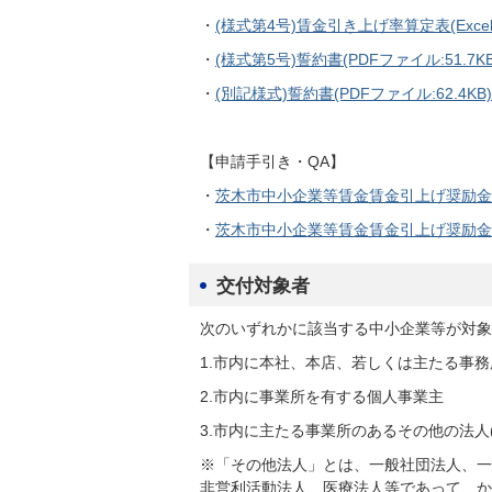
・
(様式第4号)賃金引き上げ率算定表(Excel版)
・
(様式第5号)誓約書(PDFファイル:51.7KB
・
(別記様式)誓約書(PDFファイル:62.4KB)
【申請手引き・QA】
・
茨木市中小企業等賃金賃金引上げ奨励金 申請
・
茨木市中小企業等賃金賃金引上げ奨励金Q&A(
交付対象者
次のいずれかに該当する中小企業等が対象
1.市内に本社、本店、若しくは主たる事
2.市内に事業所を有する個人事業主
3.市内に主たる事業所のあるその他の法人(
※「その他法人」とは、一般社団法人、一
非営利活動法人、医療法人等であって、か