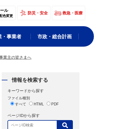
ール
防災・安全
救急・医療
配色変更
業・事業者
市政・総合計画
事業主の皆さまへ
情報を検索する
キーワードから探す
ファイル種別
すべて
HTML
PDF
ページIDから探す
表