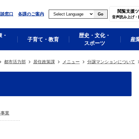
閲覧支援ツ
相談窓口
各課のご案内
Go
音声読み上げ・
康・
歴史・文化・
子育て・教育
産
スポーツ
都市活力部
居住政策課
メニュー
分譲マンションについて
ル事業