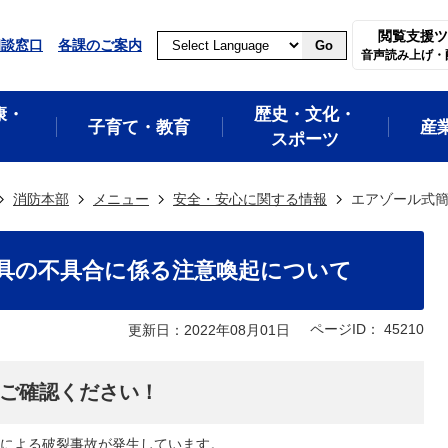
閲覧支援ツ
相談窓口
各課のご案内
Go
音声読み上げ・
康・
歴史・文化・
子育て・教育
産
スポーツ
消防本部
メニュー
安全・安心に関する情報
エアゾール式
具の不具合に係る注意喚起について
ページID：
45210
更新日：2022年08月01日
ご確認ください！
による破裂事故が発生しています。