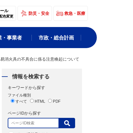
ール
防災・安全
救急・医療
配色変更
業・事業者
市政・総合計画
簡易消火具の不具合に係る注意喚起について
情報を検索する
キーワードから探す
ファイル種別
すべて
HTML
PDF
ページIDから探す
表
示