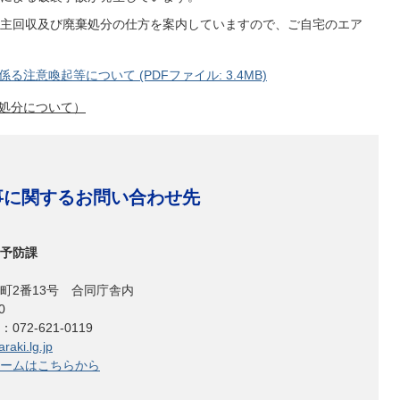
主回収及び廃棄処分の仕方を案内していますので、ご自宅のエア
注意喚起等について (PDFファイル: 3.4MB)
処分について）
事に関するお問い合わせ先
予防課
町2番13号 合同庁舎内
0
2-621-0119
raki.lg.jp
ームはこちらから