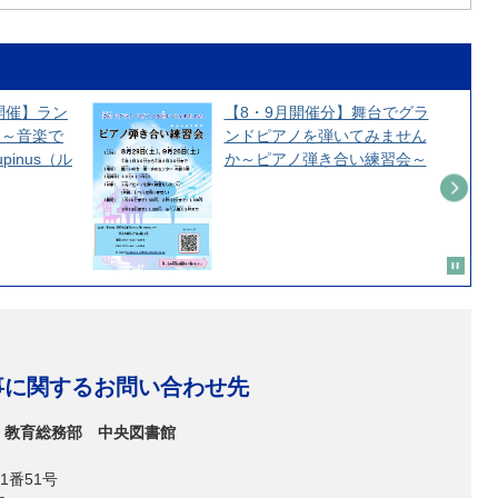
開催】ラン
【8・9月開催分】舞台でグラ
ト～音楽で
ンドピアノを弾いてみません
inus（ル
か～ピアノ弾き合い練習会～
事に関するお問い合わせ先
 教育総務部 中央図書館
1番51号