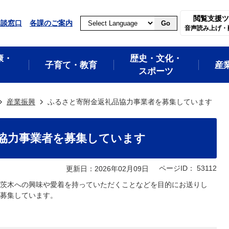
閲覧支援ツ
相談窓口
各課のご案内
Go
音声読み上げ・
康・
歴史・文化・
子育て・教育
産
スポーツ
産業振興
ふるさと寄附金返礼品協力事業者を募集しています
協力事業者を募集しています
ページID：
53112
更新日：2026年02月09日
茨木への興味や愛着を持っていただくことなどを目的にお送りし
募集しています。