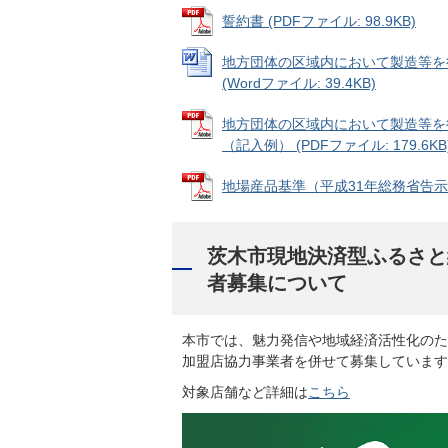
誓約書 (PDFファイル: 98.9KB)
地方団体の区域内において製造等を
(Wordファイル: 39.4KB)
地方団体の区域内において製造等を
（記入例） (PDFファイル: 179.6KB
地場産品基準（平成31年総務省告示第17
茨木市現地決済型ふるさと
者募集について
本市では、魅力発信や地域経済活性化のた
加盟店協力事業者を併せて募集しています
対象店舗など詳細は
こちら