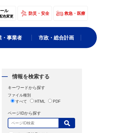
ール
防災・安全
救急・医療
配色変更
業・事業者
市政・総合計画
情報を検索する
キーワードから探す
ファイル種別
すべて
HTML
PDF
ページIDから探す
表
示