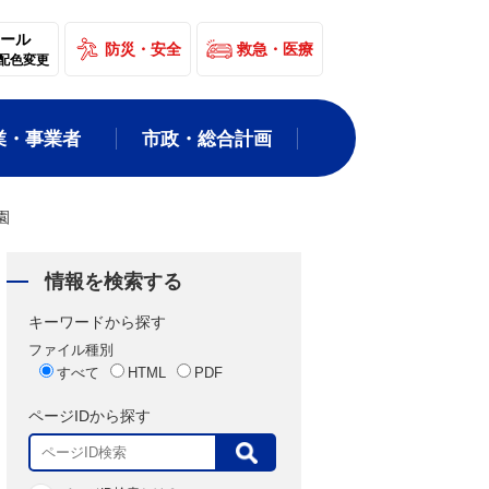
ール
防災・安全
救急・医療
配色変更
業・事業者
市政・総合計画
園
情報を検索する
キーワードから探す
ファイル種別
すべて
HTML
PDF
ページIDから探す
表
示