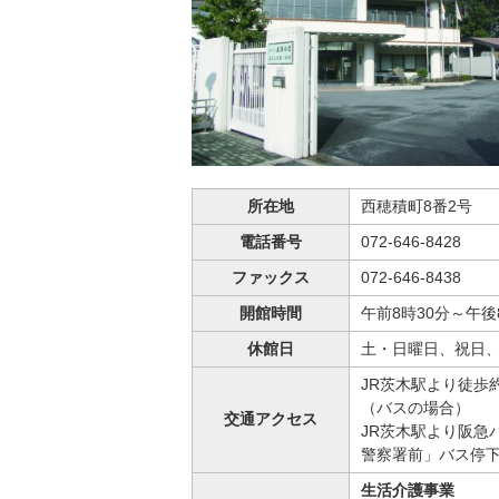
所在地
西穂積町8番2号
電話番号
072-646-8428
ファックス
072-646-8438
開館時間
午前8時30分～午後
休館日
土・日曜日、祝日、1
JR茨木駅より徒歩約
（バスの場合）
交通アクセス
JR茨木駅より阪急
警察署前」バス停下
生活介護事業