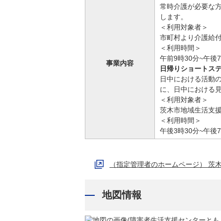
常時介護が必要な
します。
＜利用対象者＞
市町村より介護給
＜利用時間＞
午前9時30分~午後7
事業内容
日帰りショートス
日中における活動
に、日中における
＜利用対象者＞
茨木市地域生活支
＜利用時間＞
午後3時30分~午後7
（指定管理者のホームページ） 茨
地図情報