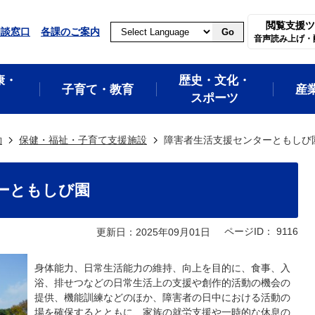
閲覧支援ツ
相談窓口
各課のご案内
Go
音声読み上げ・
康・
歴史・文化・
子育て・教育
産
スポーツ
約
保健・福祉・子育て支援施設
障害者生活支援センターともしび
ーともしび園
ページID：
9116
更新日：2025年09月01日
身体能力、日常生活能力の維持、向上を目的に、食事、入
浴、排せつなどの日常生活上の支援や創作的活動の機会の
提供、機能訓練などのほか、障害者の日中における活動の
場を確保するとともに、家族の就労支援や一時的な休息の