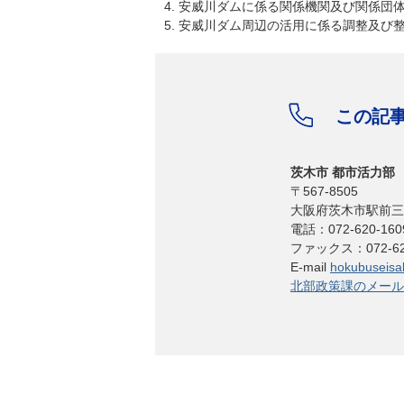
4. 安威川ダムに係る関係機関及び関係団
5. 安威川ダム周辺の活用に係る調整及び
この記
茨木市 都市活力部
〒567-8505
大阪府茨木市駅前三
電話：072-620-160
ファックス：072-62
E-mail
hokubuseisak
北部政策課のメール