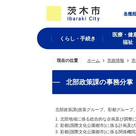
各種
医療・健
くらし・手続き
福祉
現在の位置
ホーム
市政情報
市
北部政策課の事務分掌
北部政策課(政策グループ、彩都グループ
1. 北部地域に係る総合的な企画及び調整
2. 彩都(国際文化公園都市)に係る計画及
3. 彩都(国際文化公園都市)に係る関係