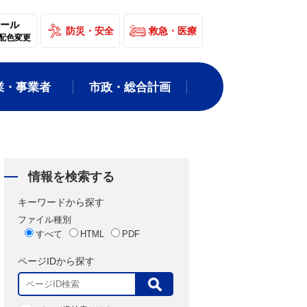
ール
防災・安全
救急・医療
配色変更
業・事業者
市政・総合計画
情報を検索する
キーワードから探す
ファイル種別
すべて
HTML
PDF
ページIDから探す
表
示