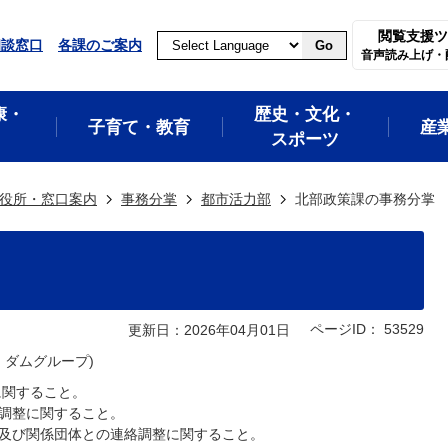
閲覧支援ツ
相談窓口
各課のご案内
Go
音声読み上げ・
康・
歴史・文化・
子育て・教育
産
スポーツ
役所・窓口案内
事務分掌
都市活力部
北部政策課の事務分掌
ページID：
53529
更新日：2026年04月01日
、ダムグループ)
に関すること。
び調整に関すること。
機関及び関係団体との連絡調整に関すること。