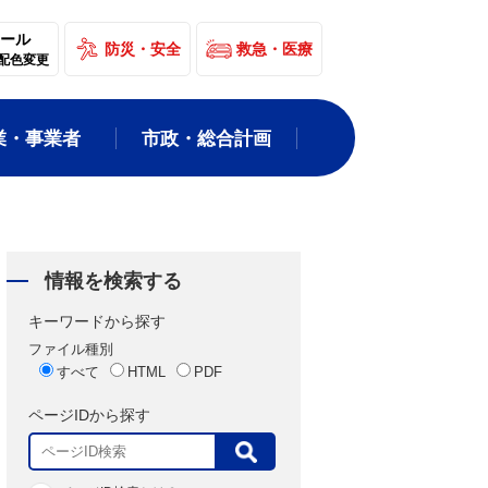
ール
防災・安全
救急・医療
配色変更
業・事業者
市政・総合計画
情報を検索する
キーワードから探す
ファイル種別
すべて
HTML
PDF
ページIDから探す
表
示