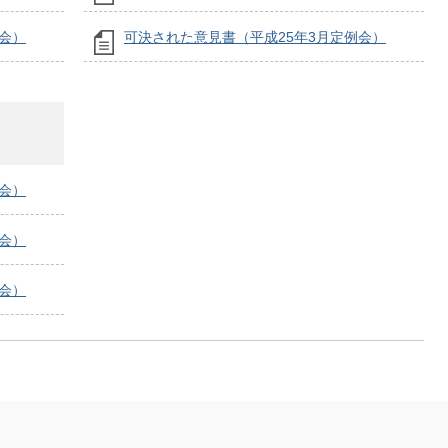
会）
可決された意見書（平成25年3月定例会）
会）
会）
会）