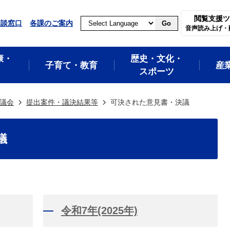
閲覧支援ツ
相談窓口
各課のご案内
Go
音声読み上げ・
康・
歴史・文化・
子育て・教育
産
スポーツ
議会
提出案件・議決結果等
可決された意見書・決議
議
令和7年(2025年)