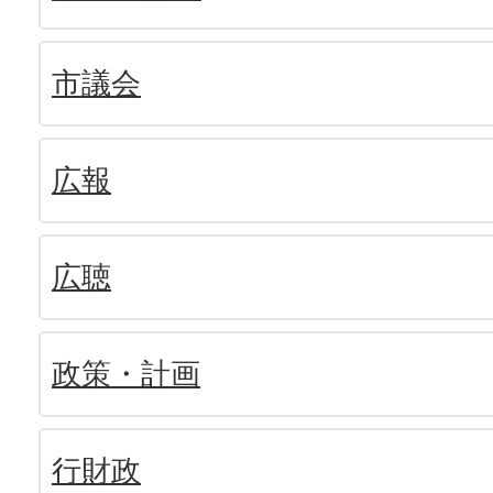
市議会
広報
広聴
政策・計画
行財政