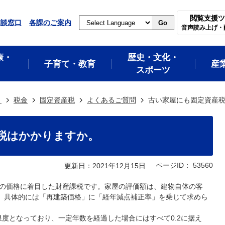
閲覧支援ツ
相談窓口
各課のご案内
Go
音声読み上げ・
康・
歴史・文化・
子育て・教育
産
スポーツ
き
税金
固定資産税
よくあるご質問
古い家屋にも固定資産
税はかかりますか。
ページID：
53560
更新日：2021年12月15日
の価格に着目した財産課税です。家屋の評価額は、建物自体の客
、具体的には「再建築価格」に「経年減点補正率」を乗じて求めら
限度となっており、一定年数を経過した場合にはすべて0.2に据え