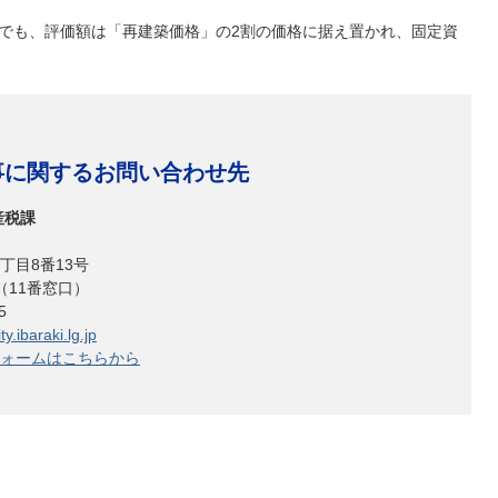
でも、評価額は「再建築価格」の2割の価格に据え置かれ、固定資
事に関するお問い合わせ先
産税課
丁目8番13号
（11番窓口）
615
y.ibaraki.lg.jp
ォームはこちらから