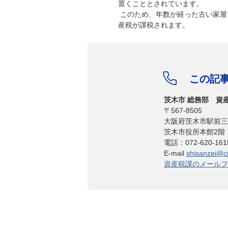
置くこととされています。
このため、年数が経った古い家屋
産税が課税されます。
この記
茨木市 総務部 資
〒567-8505
大阪府茨木市駅前三
茨木市役所本館2階
電話：072-620-1
E-mail
shisanzei@cit
資産税課のメールフ