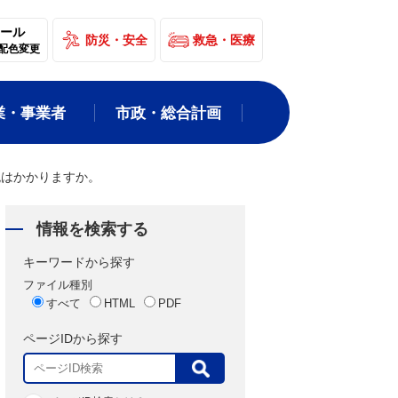
ール
防災・安全
救急・医療
配色変更
業・事業者
市政・総合計画
税はかかりますか。
情報を検索する
キーワードから探す
ファイル種別
すべて
HTML
PDF
ページIDから探す
表
示