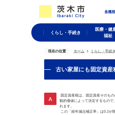
各種
医療・健
くらし・手続き
福祉
現在の位置
ホーム
くらし・手続
古い家屋にも固定資産
固定資産税は、固定資産そのもの
観的価値によって決定するもので
れます。
この「経年減点補正率」は0.2が