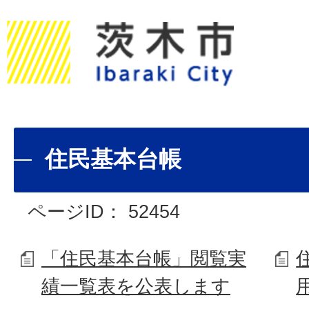
住民基本台帳
ページID：
52454
「住民基本台帳」閲覧実
績一覧表を公表します