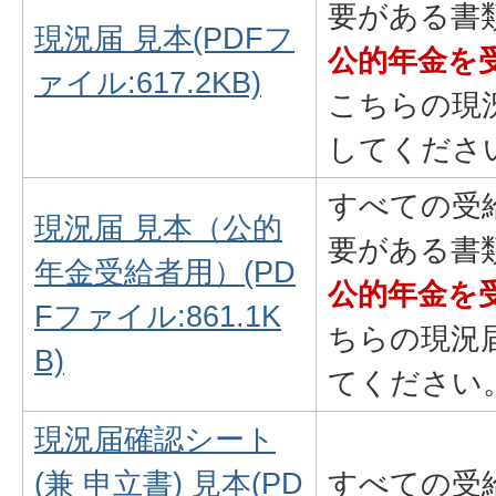
要がある書
現況届 見本(PDFフ
公的年金を
ァイル:617.2KB)
こちらの現
してくださ
すべての受
現況届 見本（公的
要がある書
年金受給者用）(PD
公的年金を
Fファイル:861.1K
ちらの現況
B)
てください
現況届確認シート
(兼 申立書) 見本(PD
すべての受