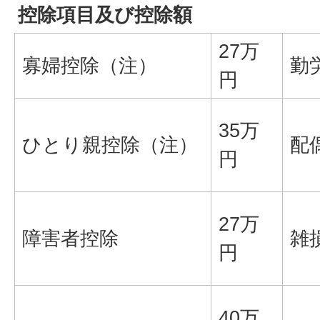
控除項目及び控除額
27万
寡婦控除（注）
勤
円
35万
ひとり親控除（注）
配
円
27万
障害者控除
雑
円
40万