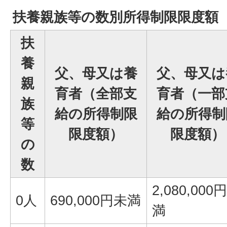
扶養親族等の数別所得制限限度額
扶
養
父、母又は養
父、母又は
親
育者（全部支
育者（一部
族
給の所得制限
給の所得制
等
限度額）
限度額）
の
数
2,080,000
0人
690,000円未満
満