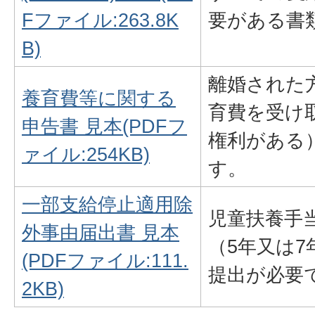
Fファイル:263.8K
要がある書
B)
離婚された
養育費等に関する
育費を受け
申告書 見本(PDFフ
権利がある
ァイル:254KB)
す。
一部支給停止適用除
児童扶養手
外事由届出書 見本
（5年又は
(PDFファイル:111.
提出が必要
2KB)