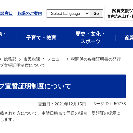
閲覧支援ツ
相談窓口
各課のご案内
Go
音声読み上げ・
康・
歴史・文化・
子育て・教育
産
スポーツ
総務部
市民税課
メニュー
税関係の各種証明書の発行
プ宣誓証明制度について
プ宣誓証明制度について
ページID：
50773
更新日：2021年12月15日
載された方について、申請日時点で同居の場合、受領証の提示に
します。