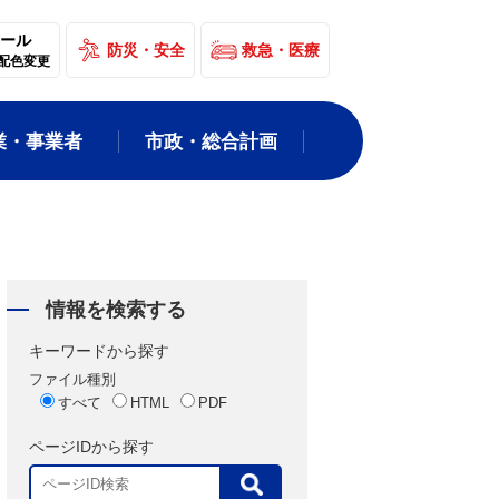
ール
防災・安全
救急・医療
配色変更
業・事業者
市政・総合計画
情報を検索する
キーワードから探す
ファイル種別
すべて
HTML
PDF
ページIDから探す
表