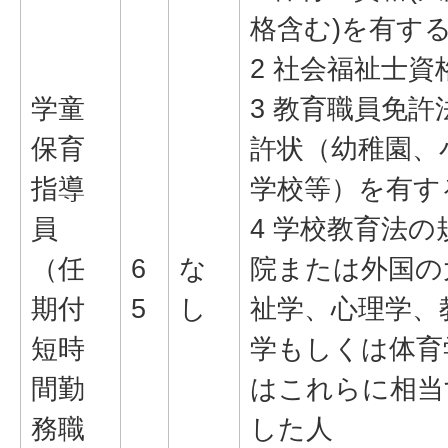
格含む)を有す
2 社会福祉士
学童
3 教育職員免
保育
許状（幼稚園、
指導
学校等）を有す
員
4 学校教育法
（任
6
な
院または外国の
期付
5
し
祉学、心理学、
短時
学もしくは体育
間勤
はこれらに相当
務職
した人