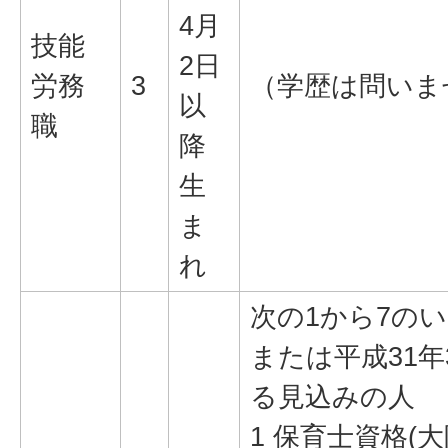
4月
技能
2日
労務
3
（学歴は問いま
以
職
降
生
ま
れ
次の1から7の
または平成31
る見込みの人
1 保育士資格(