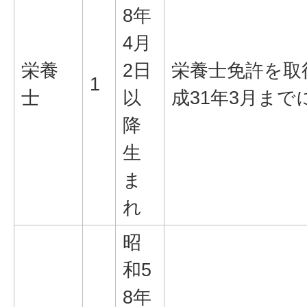
8年
4月
栄養
2日
栄養士免許を取
1
士
以
成31年3月ま
降
生
ま
れ
昭
和5
8年