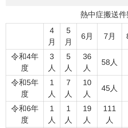
熱中症搬送件
4
5
6月
7月
月
月
令和4年
3
5
36
58人
度
人
人
人
令和5年
1
7
10
45人
度
人
人
人
令和6年
1
1
19
111
度
人
人
人
人