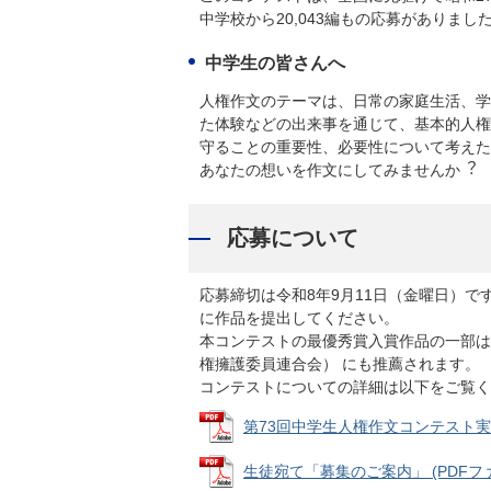
中学校から20,043編もの応募がありまし
中学生の皆さんへ
⼈権作⽂のテーマは、⽇常の家庭⽣活、学
た体験などの出来事を通じて、基本的⼈権
守ることの重要性、必要性について考えた
あなたの想いを作⽂にしてみませんか︖
応募について
応募締切は令和8年9⽉11⽇（⾦曜⽇）
に作品を提出してください。
本コンテストの最優秀賞⼊賞作品の⼀部は
権擁護委員連合会） にも推薦されます。
コンテストについての詳細は以下をご覧く
第73回中学⽣⼈権作⽂コンテスト実施要領
⽣徒宛て「募集のご案内」 (PDFファイ