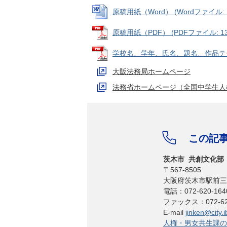
原稿⽤紙（Word） (Wordファイル: 1
原稿⽤紙（PDF） (PDFファイル: 139
学校名、学年、⽒名、題名、作品テーマ
⼤阪法務局ホームページ
法務省ホームページ（全国中学⽣⼈
この記
茨木市 共創文化部
〒567-8505
大阪府茨木市駅前三丁
電話：072-620-1
ファックス：072-620
E-mail
jinken@city.i
人権・男女共生課の