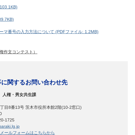
03.1KB)
.7KB)
番号の⼊⼒⽅法について (PDFファイル: 1.2MB)
権作⽂コンテスト）
事に関するお問い合わせ先
 人権・男女共生課
目8番13号 茨木市役所本館2階(10-2窓口)
640
-1725
baraki.lg.jp
メールフォームはこちらから