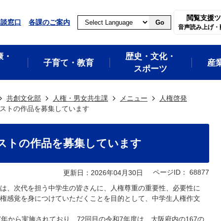
閲覧支援ツ
相談窓口
各課のご案内
Go
音声読み上げ・
康・
歴史・文化・
子育て・教育
産
スポーツ
共創文化部
人権・男女共生課
メニュー
人権啓発
ストの作品を募集しています
ストの作品を募集しています
ページID：
68877
更新日：2026年04月30日
は、次代を担う中学⽣の皆さんに、⼈権尊重の重要性、必要性に
権感覚を⾝につけていただくことを⽬的として、中学⽣⼈権作⽂
年から実施されており、72回⽬の令和7年度は、⼤阪府内の167の