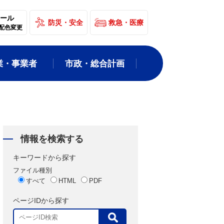
ール
防災・安全
救急・医療
配色変更
業・事業者
市政・総合計画
情報を検索する
キーワードから探す
ファイル種別
すべて
HTML
PDF
ページIDから探す
表