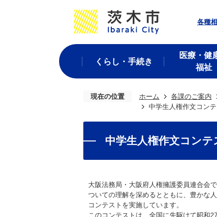
各種
医療・健
くらし・手続き
福祉
現在の位置
ホーム
各課のご案内
中学⽣⼈権作⽂コンテ
中学⽣⼈権作⽂コンテ
⼤阪法務局・⼤阪府⼈権擁護委員連合会で
ついての理解を深めるとともに、豊かな⼈
コンテストを実施しています。
このコンテストは、全国に先駆けて昭和27