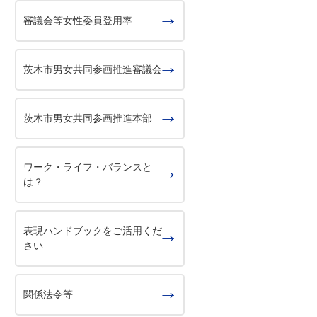
審議会等女性委員登用率
茨木市男女共同参画推進審議会
茨木市男女共同参画推進本部
ワーク・ライフ・バランスと
は？
表現ハンドブックをご活用くだ
さい
関係法令等