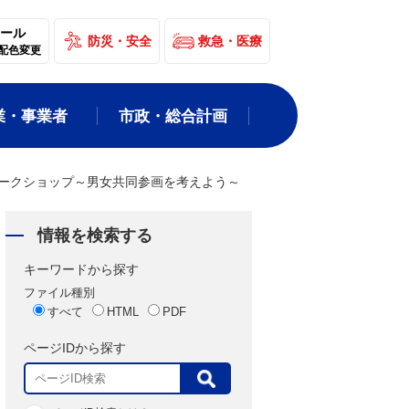
ール
防災・安全
救急・医療
配色変更
業・事業者
市政・総合計画
ークショップ～男女共同参画を考えよう～
情報を検索する
キーワードから探す
ファイル種別
すべて
HTML
PDF
ページIDから探す
表
示