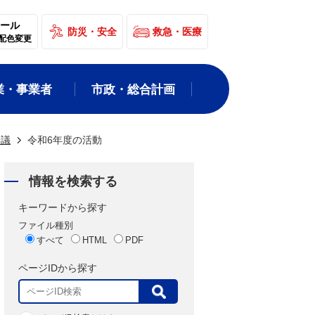
ール
防災・安全
救急・医療
配色変更
業・事業者
市政・総合計画
会議
令和6年度の活動
情報を検索する
キーワードから探す
ファイル種別
すべて
HTML
PDF
ページIDから探す
表
示