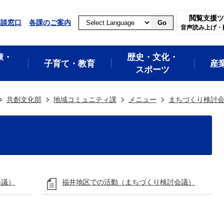
閲覧支援ツ
相談窓口
各課のご案内
Go
音声読み上げ・
康・
歴史・文化・
子育て・教育
産
スポーツ
共創文化部
地域コミュニティ課
メニュー
まちづくり検討
会議）
福井地区での活動（まちづくり検討会議）