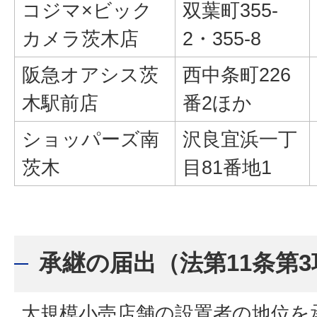
コジマ×ビック
双葉町355-
カメラ茨木店
2・355-8
阪急オアシス茨
西中条町226
木駅前店
番2ほか
ショッパーズ南
沢良宜浜一丁
茨木
目81番地1
承継の届出（法第11条第
大規模小売店舗の設置者の地位を