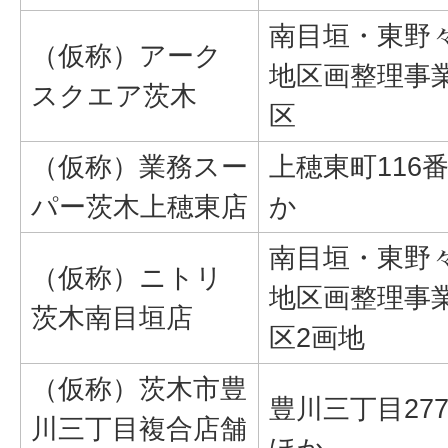
南目垣・東野
（仮称）アーク
地区画整理事
スクエア茨木
区
（仮称）業務スー
上穂東町116番
パー茨木上穂東店
か
南目垣・東野
（仮称）ニトリ
地区画整理事
茨木南目垣店
区2画地
（仮称）茨木市豊
豊川三丁目277
川三丁目複合店舗