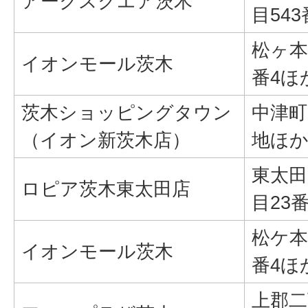
アークスクエア茨木
目543
松ヶ本
イオンモール茨木
番4ほ
茨木ショッピングタウン
中津町
（イオン新茨木店）
地ほ
東太田
ロピア茨木東太田店
目23
松ケ本
イオンモール茨木
番4ほ
上郡二