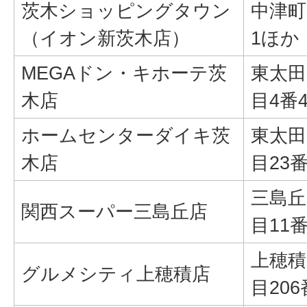
茨木ショッピングタウン
中津町
（イオン新茨木店）
1ほか
MEGAドン・キホーテ茨
東太田
木店
目4番
ホームセンターダイキ茨
東太田
木店
目23
三島丘
関西スーパー三島丘店
目11番
上穂積
グルメシティ上穂積店
目206