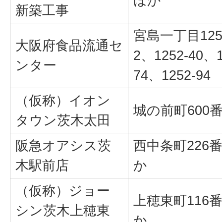
ほか
新築工事
宮島一丁目125
大阪府食品流通セ
2、1252-40、1
ンター
74、1252-94
（仮称）イオン
城の前町600番
タウン茨木太田
阪急オアシス茨
西中条町226番
木駅前店
か
（仮称）ジョー
上穂東町116番
シン茨木上穂東
か