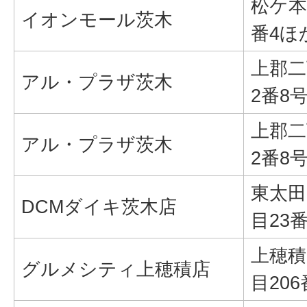
松ケ本
イオンモール茨木
番4ほ
上郡二
アル・プラザ茨木
2番8
上郡二
アル・プラザ茨木
2番8
東太田
DCMダイキ茨木店
目23
上穂積
グルメシティ上穂積店
目206