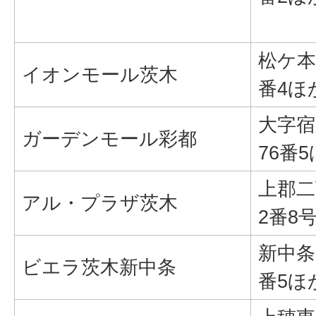
松ケ本
イオンモール茨木
番4ほ
大字宿
ガーデンモール彩都
76番
上郡二
アル・プラザ茨木
2番8
新中条
ビエラ茨木新中条
番5ほ