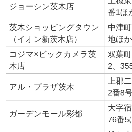
上穂東
ジョーシン茨木店
番1ほ
茨木ショッピングタウン
中津町
（イオン新茨木店）
地ほ
コジマ×ビックカメラ茨
双葉町
木店
2、35
上郡二
アル・プラザ茨木
2番8
大字宿
ガーデンモール彩都
76番