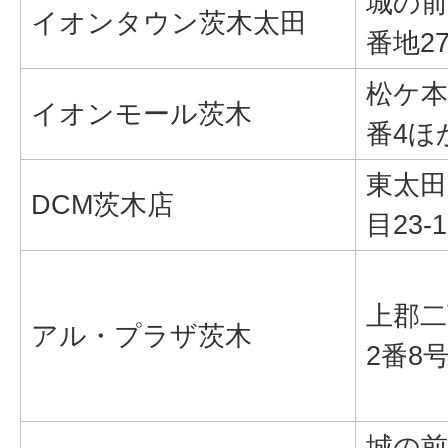
城の前
イオンタウン茨木太田
番地2
松ケ本
イオンモール茨木
番4ほ
東太田
DCM茨木店
目23-1
上郡二
アル・プラザ茨木
2番8
城の前