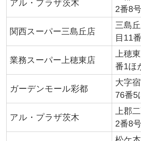
アル・プラザ茨木
2番8
三島丘
関西スーパー三島丘店
目11
上穂東
業務スーパー上穂東店
番1ほ
大字宿
ガーデンモール彩都
76番
上郡二
アル・プラザ茨木
2番8
松ケ本