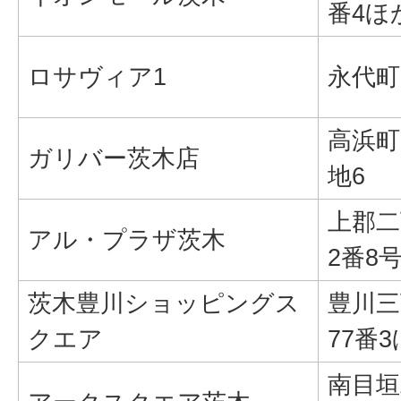
番4ほ
ロサヴィア1
永代町3
高浜町
ガリバー茨木店
地6
上郡二
アル・プラザ茨木
2番8
茨木豊川ショッピングス
豊川三
クエア
77番
南目垣