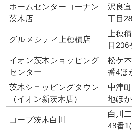
ホームセンターコーナン
沢良宜
茨木店
丁目28
上穂積
グルメシティ上穂積店
目206
イオン茨木ショッピング
松ケ本
センター
番4ほ
茨木ショッピングタウン
中津町
（イオン新茨木店）
地ほ
白川二
コープ茨木白川
48番