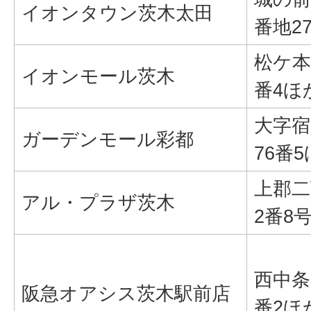
イオンタウン茨木太田
番地2
松ケ本
イオンモール茨木
番4ほ
大字宿
ガーデンモール彩都
76番
上郡二
アル・プラザ茨木
2番8
西中条
阪急オアシス茨木駅前店
番2ほ