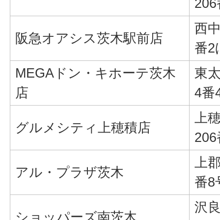
20
西中
阪急オアシス茨木駅前店
番2
MEGAドン・キホーテ茨木
東
店
4番
上
グルメシティ上穂積店
20
上郡
アル・プラザ茨木
番8
沢
ショッパーズ南茨木