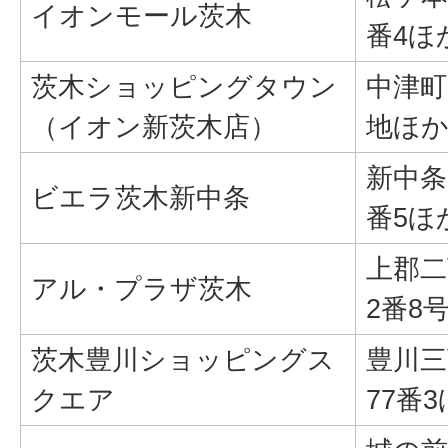
イオンモール茨木
番4ほ
茨木ショッピングタウン
中津町
（イオン新茨木店）
地ほ
新中条
ビエラ茨木新中条
番5ほ
上郡二
アル・プラザ茨木
2番8
茨木豊川ショッピングス
豊川三
クエア
77番