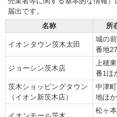
売業者等に関する基本的な情報）
届出です。
名称
所
城の前
イオンタウン茨木太田
番地2
上穂東
ジョーシン茨木店
番1ほ
茨木ショッピングタウン
中津町
（イオン新茨木店）
地ほ
松ヶ本
イオンモール茨木