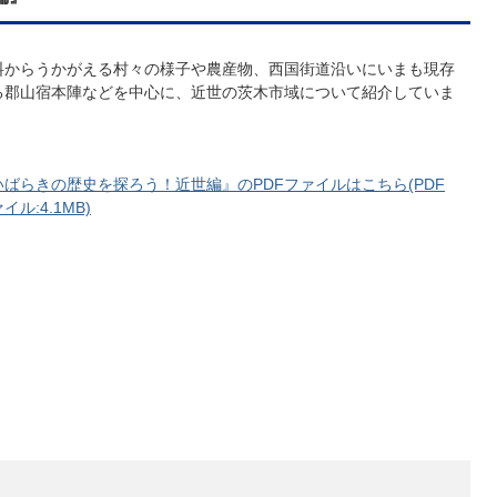
料からうかがえる村々の様子や農産物、西国街道沿いにいまも現存
る郡山宿本陣などを中心に、近世の茨木市域について紹介していま
。
いばらきの歴史を探ろう！近世編』のPDFファイルはこちら(PDF
イル:4.1MB)