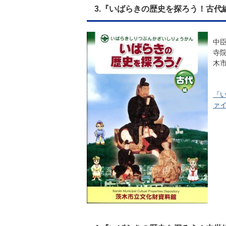
3.『いばらきの歴史を探ろう！古代
中
寺
木
『い
ァイ