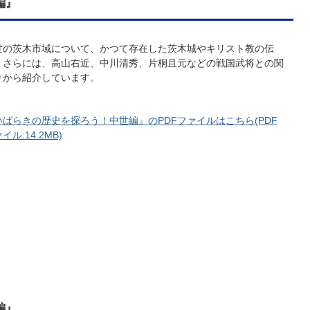
編』
世の茨木市域について、かつて存在した茨木城やキリスト教の伝
、さらには、高山右近、中川清秀、片桐且元などの戦国武将との関
りから紹介しています。
いばらきの歴史を探ろう！中世編』のPDFファイルはこちら(PDF
イル:14.2MB)
編』