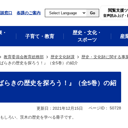
閲覧支援ツ
相談窓口
各課のご案内
Go
音声読み上げ・
康・
歴史・文化・
子育て・教育
産
スポーツ
教育委員会教育総務部
歴史文化財課
歴史・文化財に関する事
ばらきの歴史を探ろう！』（全5巻）の紹介
ばらきの歴史を探ろう！』（全5巻）の紹
ページID：
50728
更新日：2021年12月15日
もしろい、茨木の歴史を学べる冊子です。