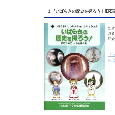
1.『いばらきの歴史を探ろう！旧石
茨木
調査
紹介
『い
ルは