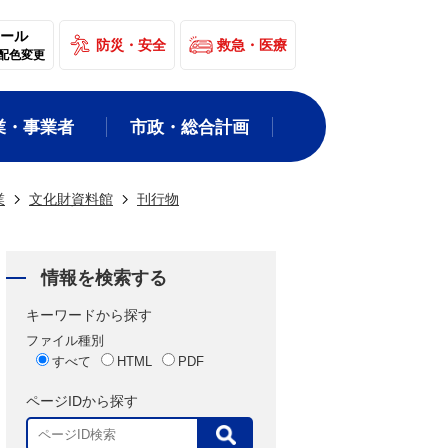
ール
防災・安全
救急・医療
配色変更
業・事業者
市政・総合計画
業
文化財資料館
刊行物
情報を検索する
キーワードから探す
ファイル種別
すべて
HTML
PDF
ページIDから探す
表