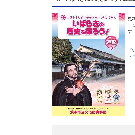
史
す
す
『
ファ