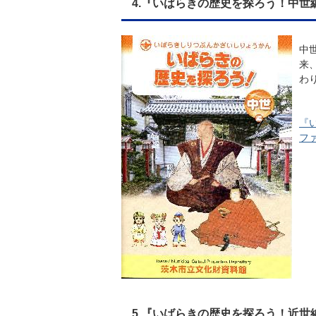
4.『いばらきの歴史を探ろう！中世
中
来
わ
『
ファ
5.『いばらきの歴史を探ろう！近世