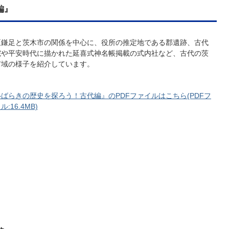
編』
臣鎌足と茨木市の関係を中心に、役所の推定地である郡遺跡、古代
院や平安時代に描かれた延喜式神名帳掲載の式内社など、古代の茨
市域の様子を紹介しています。
ばらきの歴史を探ろう！古代編』のPDFファイルはこちら(PDFフ
ル:16.4MB)