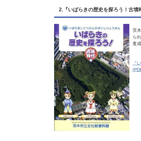
2.『いばらきの歴史を探ろう！古墳
茨
ら
査
『
(P