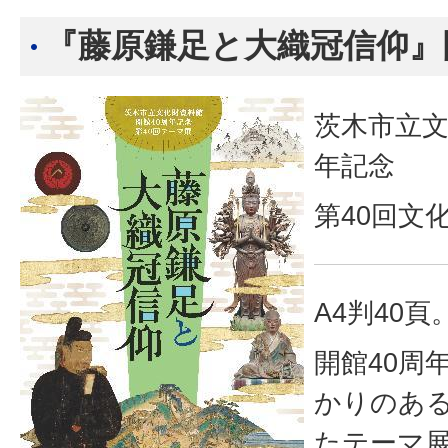
『藤原鎌足と大織冠信仰』
茨木市立文
年記念
第40回文
A4判40頁
開館40周
かりのあ
たテーマ