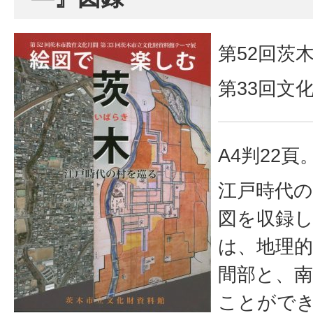
第52回茨
第33回文
A4判22頁
江戸時代
図を収録
は、地理
間部と、
ことがで