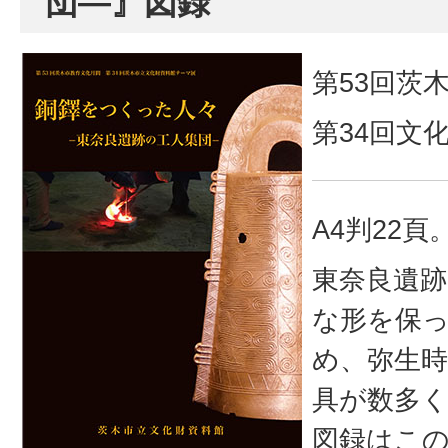
団―』図録
第53回茨
第34回文
A4判22頁
東奈良遺
な形を保
め、弥生
具が数多
図録はこ