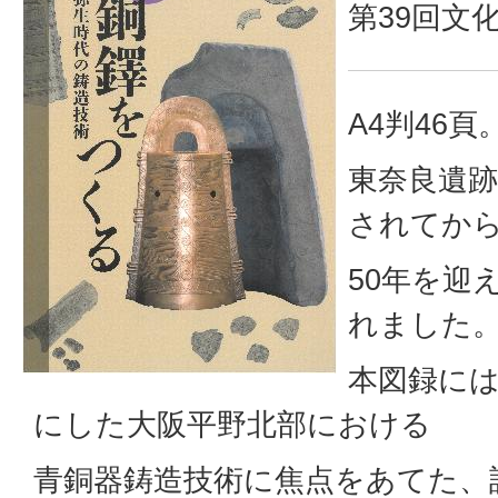
第39回文
A4判46頁
東奈良遺
されてか
50年を迎
れました
本図録に
にした大阪平野北部における
青銅器鋳造技術に焦点をあてた、