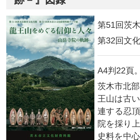
第51回茨
第32回文
A4判22頁
茨木市北部
王山は古
連する忍
院を採り
史料を中