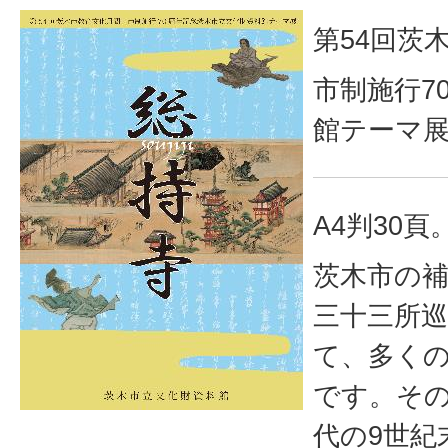
第54回茨
市制施行7
館テーマ
A4判30頁
茨木市の
三十三所巡
て、多く
です。そ
代の9世紀