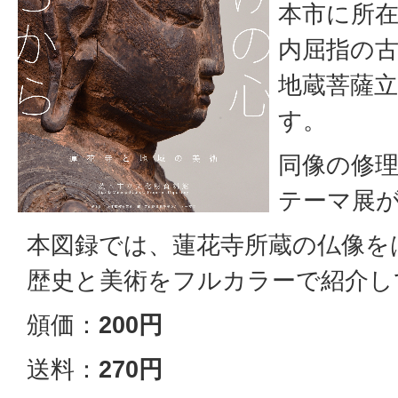
本市に所
内屈指の
地蔵菩薩
す。
同像の修
テーマ展
本図録では、蓮花寺所蔵の仏像を
歴史と美術をフルカラーで紹介し
頒価：
200円
送料：
270円