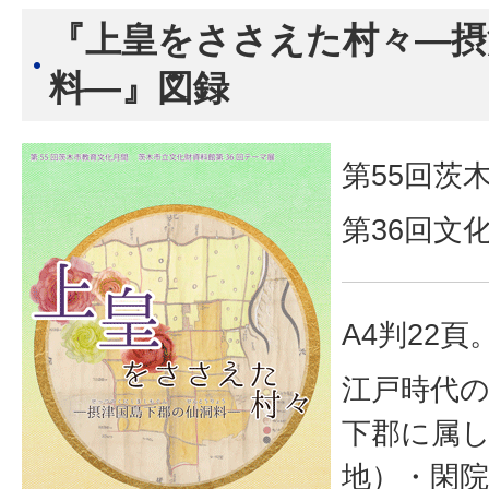
『上皇をささえた村々―摂
料―』図録
第55回茨
第36回文
A4判22頁
江戸時代
下郡に属
地）・閑