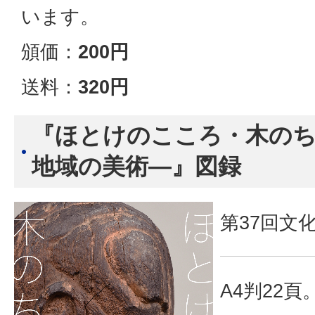
います。
頒価：
200円
送料：
3
20円
『ほとけのこころ・木の
地域の美術―』図録
第37回文
A4判22頁