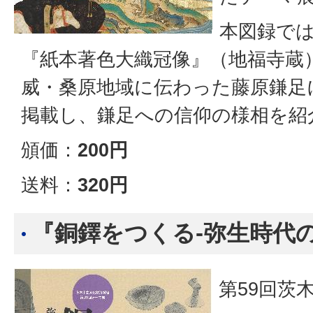
本図録で
『紙本著色大織冠像』（地福寺蔵
威・桑原地域に伝わった藤原鎌足
掲載し、鎌足への信仰の様相を紹
頒価：
200円
送料：
3
20円
『銅鐸をつくる‐弥生時代
第59回茨