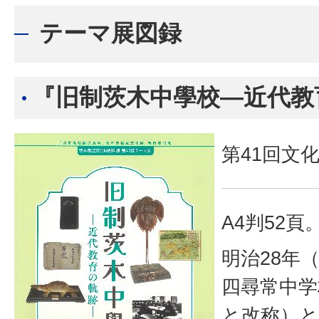
テーマ展図録
『旧制茨木中學校―近代教
第41回文
A4判52頁
明治28年（
四尋常中学
と改称）