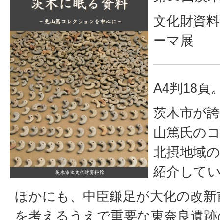
文化財資料
ーマ展
A4判18頁
茨木市が
山篤氏の
北摂地域の
紹介して
ほかにも、中臣鎌足が大化の改新
を考えるうえで重要な東奈良遺跡