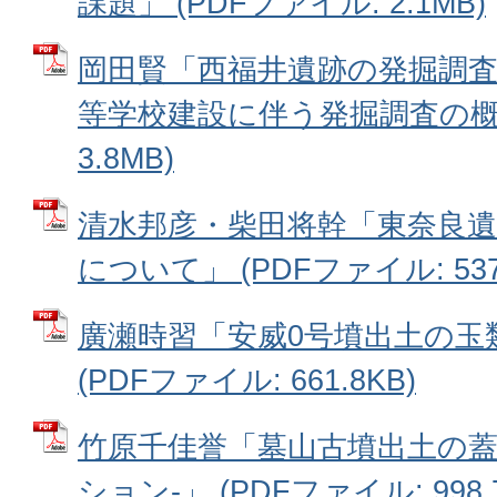
課題」 (PDFファイル: 2.1MB)
岡田賢「西福井遺跡の発掘調査
等学校建設に伴う発掘調査の概要-
3.8MB)
清水邦彦・柴田将幹「東奈良
について」 (PDFファイル: 537.
廣瀬時習「安威0号墳出土の玉
(PDFファイル: 661.8KB)
竹原千佳誉「墓山古墳出土の蓋
ション-」 (PDFファイル: 998.