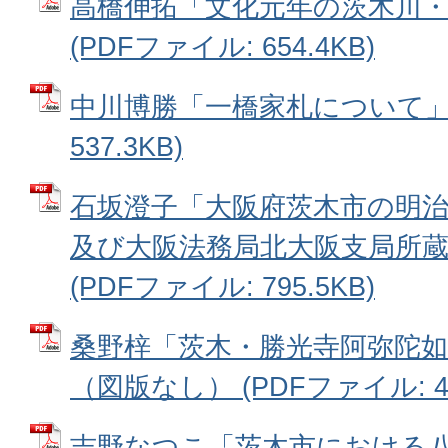
高橋伸拓「文化元年の茨木川
(PDFファイル: 654.4KB)
中川博勝「一橋家札について」 
537.3KB)
石坂澄子「大阪府茨木市の明治
及び大阪法務局北大阪支局所蔵地
(PDFファイル: 795.5KB)
桑野梓「茨木・勝光寺阿弥陀
（図版なし） (PDFファイル: 43
吉野なつこ「茨木市における