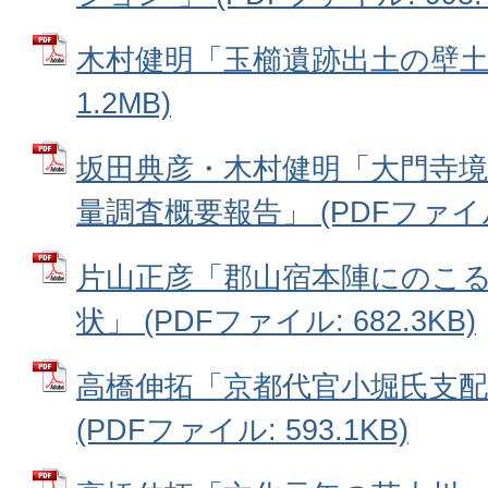
木村健明「玉櫛遺跡出土の壁土」
1.2MB)
坂田典彦・木村健明「大門寺境
量調査概要報告」 (PDFファイル: 
片山正彦「郡山宿本陣にのこ
状」 (PDFファイル: 682.3KB)
高橋伸拓「京都代官小堀氏支
(PDFファイル: 593.1KB)