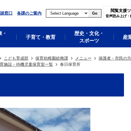
閲覧支援ツ
相談窓口
各課のご案内
Go
音声読み上げ・
康・
歴史・文化・
子育て・教育
産
スポーツ
こども育成部
保育幼稚園総務課
メニュー
保護者・市民の
育施設・待機児童保育室一覧
春日保育所