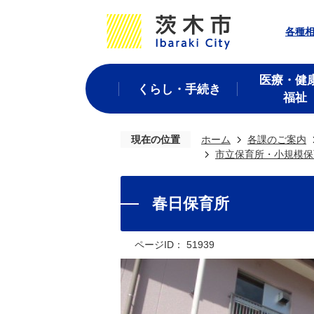
各種
医療・健
くらし・手続き
福祉
現在の位置
ホーム
各課のご案内
市立保育所・小規模保
春日保育所
ページID：
51939