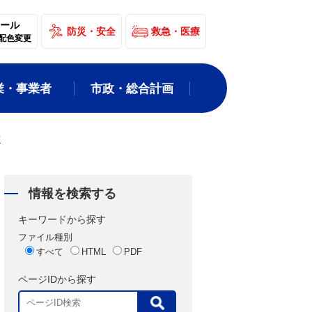
ール
防災・安全
救急・医療
配色変更
業・事業者
市政・総合計画
方
情報を検索する
キーワードから探す
ファイル種別
すべて
HTML
PDF
ページIDから探す
表