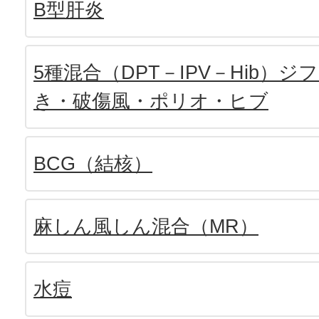
B型肝炎
5種混合（DPT－IPV－Hib）
き・破傷風・ポリオ・ヒブ
BCG（結核）
麻しん風しん混合（MR）
水痘