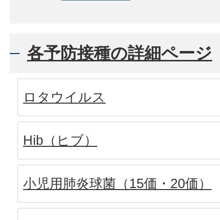
各予防接種の詳細ページ
ロタウイルス
Hib（ヒブ）
小児用肺炎球菌（15価・20価）