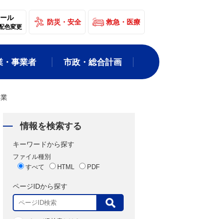
ール
防災・安全
救急・医療
配色変更
業・事業者
市政・総合計画
事業
情報を検索する
キーワードから探す
ファイル種別
すべて
HTML
PDF
ページIDから探す
表
示