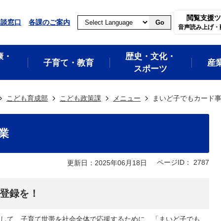
閲覧支援ツ
相談窓口
各課のご案内
Go
音声読み上げ・
康・
歴史・文化・
子育て・教育
産
スポーツ
こども育成部
こども政策課
メニュー
まいど子でもカード
業
ページID：
2787
更新日：2025年06月18日
登録を！
して、子育て世帯を社会全体で応援するために、「まいど子でも