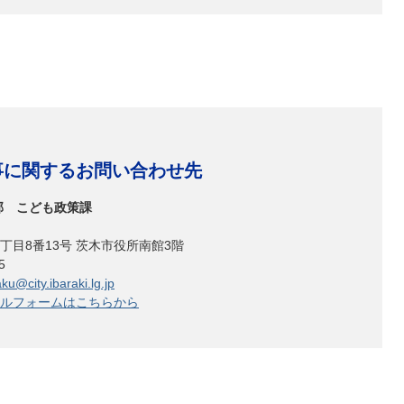
事に関するお問い合わせ先
部 こども政策課
丁目8番13号 茨木市役所南館3階
625
u@city.ibaraki.lg.jp
ルフォームはこちらから