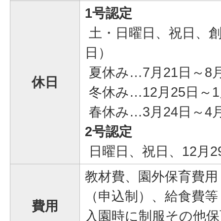
1号認定
土・日曜日、祝日、創立
日）
夏休み…7月21日～8月
休日
冬休み…12月25日～1
春休み…3月24日～4
2号認定
日曜日、祝日、12月2
教材費、園外保育費用
（申込制）、給食費等
費用
入園時に制服その他保育