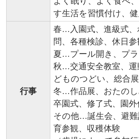
よく眠り、よく食べ
す生活を習慣付け、健
春…入園式、進級式、
問、各種検診、休日参
夏…プール開き、プラ
秋…交通安全教室、運
どものつどい、総合展
行事
冬…作品展、おたのし
卒園式、修了式、園外
その他…誕生会、避難
育参観、収穫体験