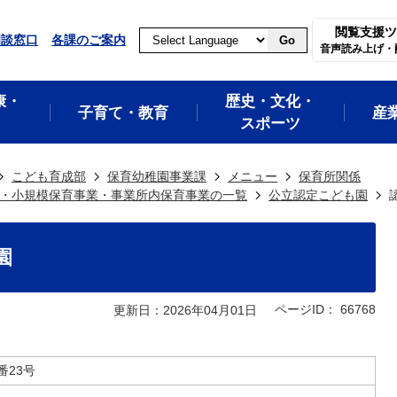
閲覧支援ツ
相談窓口
各課のご案内
Go
音声読み上げ・
康・
歴史・文化・
子育て・教育
産
スポーツ
こども育成部
保育幼稚園事業課
メニュー
保育所関係
・小規模保育事業・事業所内保育事業の一覧
公立認定こども園
園
ページID：
66768
更新日：2026年04月01日
番23号