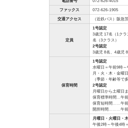
電話番号
072-626-4015
ファックス
072-626-1905
交通アクセス
（近鉄バス）阪急茨
1号認定
3歳児 17名（1ク
定員
名（3クラス）
2号認定
3歳児 8名、4歳児 
1号認定
水曜日＝午前9時～午
月・火・木・金曜日
（季節・年齢等で
保育時間
2号認定
月曜日から土曜日
保育標準時間…午前
保育短時間……午前
開所時間………午前
月曜日・火曜日・
午後2時～午後4時＝