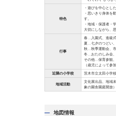
・遊びを中心とし
・思いきり身体を
特色
す。
・地域・保護者・
大切にしながら、
春…入園式、進級
夏…七夕のつどい
秋…秋季運動会、
行事
冬…おたのしみ会
その他…保育参観、
（歳児によって参
近隣の小学校
茨木市立太田小学校
文化展出品、地域
地域活動
象の園舎園庭開放
地図情報