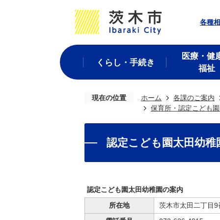
各種
医療・健
くらし・手続き
福祉
現在の位置
ホーム
各課のご案内
保育所・認定こども園
認定こども園太田幼稚
認定こども園太田幼稚園の案内
所在地
茨木市太田二丁目9