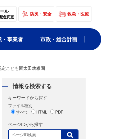
ール
防災・安全
救急・医療
配色変更
業・事業者
市政・総合計画
認定こども園太田幼稚園
情報を検索する
キーワードから探す
ファイル種別
すべて
HTML
PDF
ページIDから探す
表