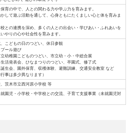
た保育の中で、人との関わる力や学ぶ力を育みます。
動かして遊ぶ活動を通して、心身ともにたくましい心と体を育みま
学校との連携を深め、多くの人との出会い・学びあい・ふれあいを
思いやりの心や社会性を育みます。
式、こどもの日のつどい、休日参観
、プール遊び
市立幼稚園こどものつどい、市立幼・小・中総合展
、生活発表会、ひなまつりのつどい、卒園式、修了式
誕生会、園外保育、収穫体験、避難訓練、交通安全教室 など
加行事は多少異なります）
、茨木市立西河原小学校 等
未就園児・小学校・中学校との交流、子育て支援事業（未就園児対
）