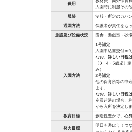
教材費、園外保育
費用
入園時に制服その他
服装
制服・所定のカバ
通園方法
保護者が責任をも
施設及び設備状況
園舎・遊戯室・砂
1号認定
入園申込書交付＝9
なお、詳しい日程は
〔3・4・5歳児〕
み）
入園方法
2号認定
他の保育所等の申込
ます。
なお、詳しい日程は
定員超過の場合、
から入所を決定し
教育目標
創造性豊かで、心
明日も遊ぼう！つ
努力目標
～わくわく きらき