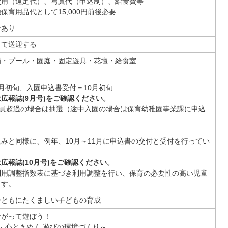
費用（遠足代）、写真代（申込制）、給食費等
保育用品代として15,000円前後必要
ンあり
って送迎する
場・プール・園庭・固定遊具・花壇・給食室
月初旬、入園申込書受付＝10月初旬
広報誌(9月号)をご確認ください。
定員超過の場合は抽選（途中入園の場合は保育幼稚園事業課に申込
みと同様に、例年、10月～11月に申込書の交付と受付を行ってい
広報誌(10月号)をご確認ください。
利用調整指数表に基づき利用調整を行い、保育の必要性の高い児童
ます。
身ともにたくましい子どもの育成
ながって遊ぼう！
ら 心ときめく 遊びの環境づくり～