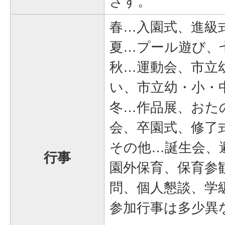
ざす。
春…入園式、進級
夏…プール遊び、
秋…運動会、市立
い、市立幼・小・
冬…作品展、おた
会、卒園式、修了
その他…誕生会、
行事
園外保育、保育参
問、個人懇談、学
参加行事は多少異