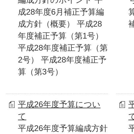
成28年度6月補正予算編
成方針（概要） 平成28
年度補正予算（第1号）
平成28年度補正予算（第
2号） 平成28年度補正予
算（第3号）
平成26年度予算につい
て
平成26年度予算編成方針