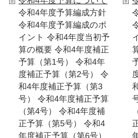
令和4年度予算について
令和4年度予算編成方針
令和4年度予算編成のポ
イント 令和4年度当初予
算の概要 令和4年度補正
予算（第1号） 令和4年
度補正予算（第2号） 令
和4年度補正予算（第3
号） 令和4年度補正予算
（第4号） 令和4年度補
正予算（第5号） 令和4
年度補正予算（第6号）