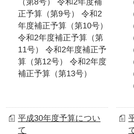
（第8号） 令和2年度補
正予算（第9号） 令和2
年度補正予算（第10号）
令和2年度補正予算（第
11号） 令和2年度補正予
算（第12号） 令和2年度
補正予算（第13号）
平成30年度予算につい
て