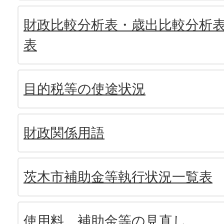
財政比較分析表・歳出比較分析
表
目的税等の使途状況
財政関係用語
茨木市補助金等執行状況一覧表
使用料、補助金等の見直し