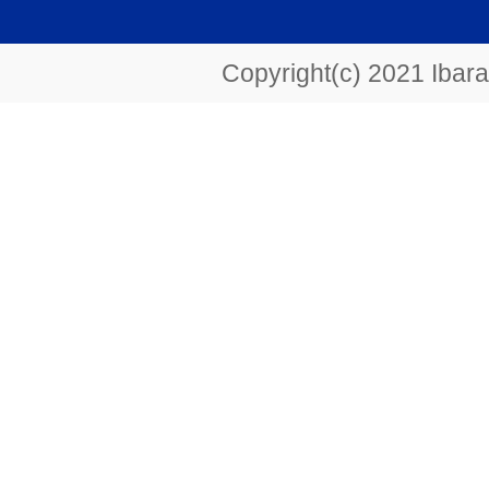
Copyright(c) 2021 Ibarak