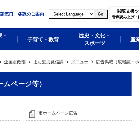
閲覧支援ツ
相談窓口
各課のご案内
Go
音声読み上げ・
康・
歴史・文化・
子育て・教育
産
スポーツ
企画財政部
まち魅力発信課
メニュー
広告掲載（広報誌・
ームページ等）
市ホームページ広告