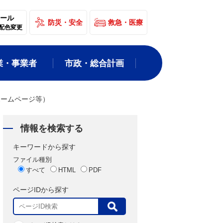
ール
防災・安全
救急・医療
配色変更
業・事業者
市政・総合計画
ホームページ等）
情報を検索する
キーワードから探す
ファイル種別
すべて
HTML
PDF
ページIDから探す
表
示