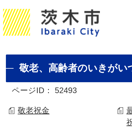
敬老、高齢者のいきがい
ページID：
52493
敬老祝金