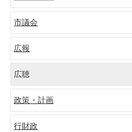
市議会
広報
広聴
政策・計画
行財政