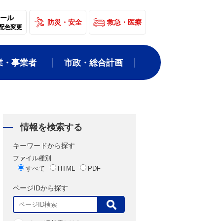
ール
防災・安全
救急・医療
配色変更
業・事業者
市政・総合計画
情報を検索する
キーワードから探す
ファイル種別
すべて
HTML
PDF
ページIDから探す
表
示