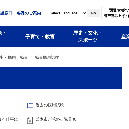
閲覧支援ツ
相談窓口
各課のご案内
Go
音声読み上げ・
康・
歴史・文化・
子育て・教育
産
スポーツ
事・採用・職員
職員採用試験
過去の採用試験
ける仕事に
茨木市が求める職員像