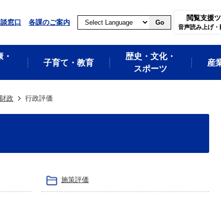
閲覧支援ツ
相談窓口
各課のご案内
Go
音声読み上げ・
康・
歴史・文化・
子育て・教育
産
スポーツ
財政
行政評価
施策評価