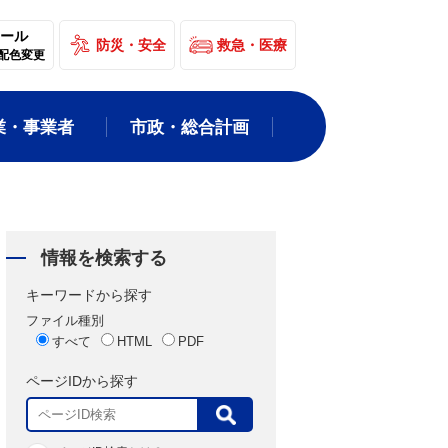
ール
防災・安全
救急・医療
配色変更
業・事業者
市政・総合計画
情報を検索する
キーワードから探す
ファイル種別
すべて
HTML
PDF
ページIDから探す
表
示