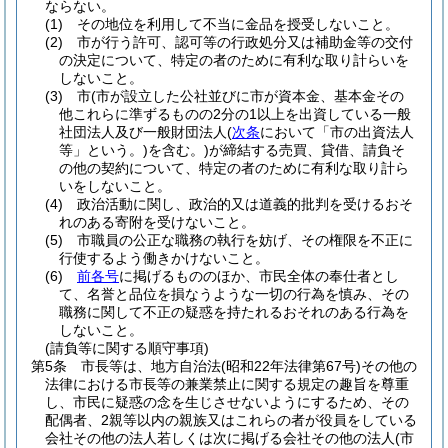
ならない。
(1)
その地位を利用して不当に金品を授受しないこと。
(2)
市が行う許可、認可等の行政処分又は補助金等の交付
の決定について、特定の者のために有利な取り計らいを
しないこと。
(3)
市
(市が設立した公社並びに市が資本金、基本金その
他これらに準ずるものの2分の1以上を出資している一般
社団法人及び一般財団法人
(
次条
において「市の出資法人
等」という。)
を含む。)
が締結する売買、貸借、請負そ
の他の契約について、特定の者のために有利な取り計ら
いをしないこと。
(4)
政治活動に関し、政治的又は道義的批判を受けるおそ
れのある寄附を受けないこと。
(5)
市職員の公正な職務の執行を妨げ、その権限を不正に
行使するよう働きかけないこと。
(6)
前各号
に掲げるもののほか、市民全体の奉仕者とし
て、名誉と品位を損なうような一切の行為を慎み、その
職務に関して不正の疑惑を持たれるおそれのある行為を
しないこと。
(請負等に関する順守事項)
第5条
市長等は、地方自治法
(昭和22年法律第67号)
その他の
法律における市長等の兼業禁止に関する規定の趣旨を尊重
し、市民に疑惑の念を生じさせないようにするため、その
配偶者、2親等以内の親族又はこれらの者が役員をしている
会社その他の法人若しくは次に掲げる会社その他の法人
(市