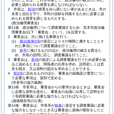
されたときは、これを尊重して、政治倫理の確立のために
必要と認められる措置を講じなければならない。
2
市長は、
前項
の措置を自ら講じない者があるときは、市の
名誉と品位を守り、市民の信頼を回復するために必要と認
められる措置を講じるものとする。
(政治倫理審査会)
第12条
政治倫理について調査審議するため、茨木市政治倫
理審査会
(以下「審査会」という。)
を設置する。
2
審査会は、次に掲げる事務を行う。
(1)
第10条第3項
の規定によりその権限に属することとさ
れた事項について調査審議を行うこと。
(2)
前号
に掲げるもののほか、政治倫理の確立を図るた
め、市長の諮問に応じ、調査審議を行うこと。
3
審査会は、
前項
の規定による調査審議を行うため必要があ
ると認めるときは、関係者の出席を求め、説明若しくは意
見を聴き、又は資料の提出を求めることができる。
4
前3項
に定めるもののほか、審査会の組織及び運営につい
て必要な事項は、規則で定める。
(市長等の協力義務)
第13条
市長等は、審査会からの要求があるときは、審査会
に必要な資料を提出し、審査会の会議に出席して説明を行
う等調査審議に必要な協力をしなければならない。
(虚偽報告等の公表)
第14条
審査会は、市長等が
前条
に規定する調査審議に必要
な協力をしなかったとき又は審査会に虚偽の報告をしたと