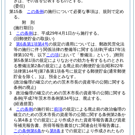
きは、その旨を公表するものとする。
(委任)
第15条
この条例
の施行について必要な事項は、規則で定め
る。
附
則
(施行期日)
1
この条例
は、平成29年4月1日から施行する。
(旧郵便貯金の取扱い)
2
第6条第1項第4号
の規定の適用については、郵政民営化法
等の施行に伴う関係法律の整備等に関する法律
(平成17年法
律第102号。以下
この項
において「整備法」という。)
附則
第5条第1項の規定によりなおその効力を有するものとされ
る整備法第2条の規定による廃止前の郵便貯金法
(昭和22年
法律第144号)
第7条第1項各号に規定する郵便貯金
(通常郵便
貯金を除く。)
は、預金とみなす。
(政治倫理の確立のための茨木市長の資産等の公開に関する
条例の廃止)
3
政治倫理の確立のための茨木市長の資産等の公開に関する
条例
(平成7年茨木市条例第34号)
は、廃止する。
(経過措置)
4
この条例
の施行前に
前項
の規定による廃止前の政治倫理の
確立のための茨木市長の資産等の公開に関する条例第2条か
ら第4条までの規定により作成された資産等報告書及び資産
等補充報告書、所得等報告書並びに関連会社等報告書は、
この条例第6条
から
第8条
までの規定により作成されたもの