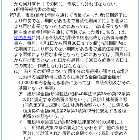
から同月30日までの間に、作成しなければならない。
(所得等報告書の作成)
第7条
市長
(前年1年間を通じて市長であった者
(任期満了に
より市長でない期間がある者で当該任期満了による選挙に
より再び市長となったものにあっては、当該市長でない期
間を除き前年1年間を通じて市長であった者)
に限る。)
は、
次の各号
に掲げる金額及び課税価格を記載した所得等報告
書を、毎年、4月1日から同月30日までの間
(当該期間内に
任期満了により市長でない期間がある者で当該任期満了に
よる選挙により再び市長となったものにあっては、同月1日
から再び市長となった日から起算して30日を経過する日ま
での間)
に、作成しなければならない。
(1)
前年分の所得について同年分の所得税が課される場合
における当該所得に係る次に掲げる金額
(当該金額が
1,000,000円を超える場合にあっては、当該金額及びその
基因となった事実)
ア
総所得金額
(所得税法
(昭和40年法律第33号)
第22条第
2項に規定する総所得金額をいう。)
及び山林所得金額
(同条第3項に規定する山林所得金額をいう。)
に係る各
種所得の金額
(同法第2条第1項第22号に規定する各種
所得の金額をいう。)
イ
租税特別措置法
(昭和32年法律第26号)
の規定によ
り、所得税法第22条の規定にかかわらず、他の所得と
区分して計算された所得の金額であって規則で定める
もの