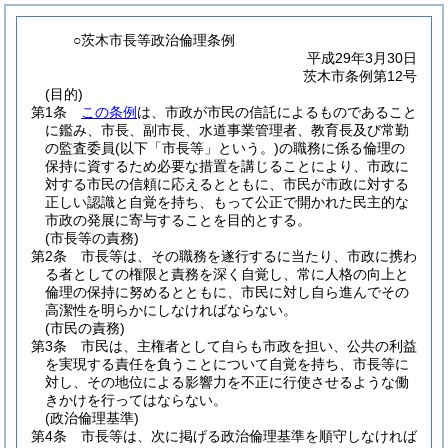
○茨木市長等政治倫理条例
平成29年3月30日
茨木市条例第12号
(目的)
第1条
この条例
は、市政が市民の信託によるものであること
に鑑み、市長、副市長、水道事業管理者、教育長及び常勤
の監査委員
(以下「市長等」という。)
の職務に係る倫理の
保持に資するため必要な措置を講じることにより、市政に
対する市民の信頼に応えるとともに、市民が市政に対する
正しい認識と自覚を持ち、もって公正で開かれた民主的な
市政の発展に寄与することを目的とする。
(市長等の責務)
第2条
市長等は、その職務を遂行するに当たり、市政に携わ
る者としての権限と責務を深く自覚し、常に人格の向上と
倫理の保持に努めるとともに、市民に対し自ら進んでその
高潔性を明らかにしなければならない。
(市民の責務)
第3条
市民は、主権者として自らも市政を担い、公共の利益
を実現する責任を負うことについて自覚を持ち、市長等に
対し、その地位による影響力を不正に行使させるような働
きかけを行ってはならない。
(政治倫理基準)
第4条
市長等は、次に掲げる政治倫理基準を順守しなければ