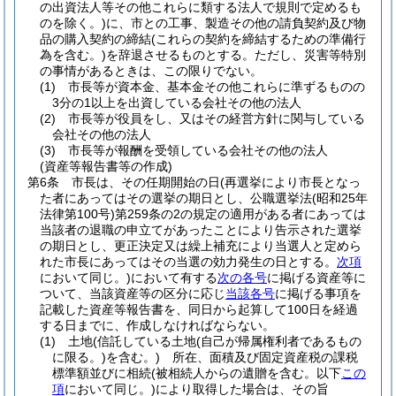
の出資法人等その他これらに類する法人で規則で定めるも
のを除く。)
に、市との工事、製造その他の請負契約及び物
品の購入契約の締結
(これらの契約を締結するための準備行
為を含む。)
を辞退させるものとする。
ただし、災害等特別
の事情があるときは、この限りでない。
(1)
市長等が資本金、基本金その他これらに準ずるものの
3分の1以上を出資している会社その他の法人
(2)
市長等が役員をし、又はその経営方針に関与している
会社その他の法人
(3)
市長等が報酬を受領している会社その他の法人
(資産等報告書等の作成)
第6条
市長は、その任期開始の日
(再選挙により市長となっ
た者にあってはその選挙の期日とし、公職選挙法
(昭和25年
法律第100号)
第259条の2の規定の適用がある者にあっては
当該者の退職の申立てがあったことにより告示された選挙
の期日とし、更正決定又は繰上補充により当選人と定めら
れた市長にあってはその当選の効力発生の日とする。
次項
において同じ。)
において有する
次の各号
に掲げる資産等に
ついて、当該資産等の区分に応じ
当該各号
に掲げる事項を
記載した資産等報告書を、同日から起算して100日を経過
する日までに、作成しなければならない。
(1)
土地
(信託している土地
(自己が帰属権利者であるもの
に限る。)
を含む。)
所在、面積及び固定資産税の課税
標準額並びに相続
(被相続人からの遺贈を含む。以下
この
項
において同じ。)
により取得した場合は、その旨