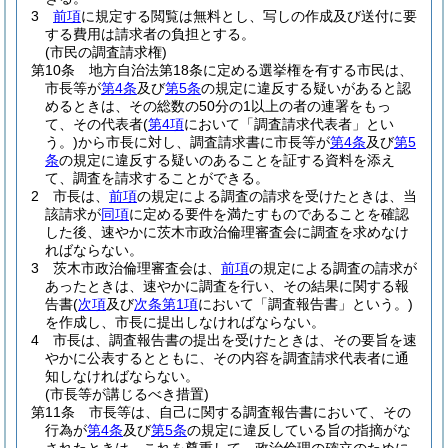
3
前項
に規定する閲覧は無料とし、写しの作成及び送付に要
する費用は請求者の負担とする。
(市民の調査請求権)
第10条
地方自治法第18条に定める選挙権を有する市民は、
市長等が
第4条
及び
第5条
の規定に違反する疑いがあると認
めるときは、その総数の50分の1以上の者の連署をもっ
て、その代表者
(
第4項
において「調査請求代表者」とい
う。)
から市長に対し、調査請求書に市長等が
第4条
及び
第5
条
の規定に違反する疑いのあることを証する資料を添え
て、調査を請求することができる。
2
市長は、
前項
の規定による調査の請求を受けたときは、当
該請求が
同項
に定める要件を満たすものであることを確認
した後、速やかに茨木市政治倫理審査会に調査を求めなけ
ればならない。
3
茨木市政治倫理審査会は、
前項
の規定による調査の請求が
あったときは、速やかに調査を行い、その結果に関する報
告書
(
次項
及び
次条第1項
において「調査報告書」という。)
を作成し、市長に提出しなければならない。
4
市長は、調査報告書の提出を受けたときは、その要旨を速
やかに公表するとともに、その内容を調査請求代表者に通
知しなければならない。
(市長等が講じるべき措置)
第11条
市長等は、自己に関する調査報告書において、その
行為が
第4条
及び
第5条
の規定に違反している旨の指摘がな