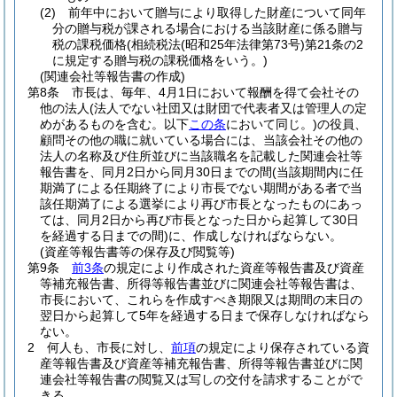
(2)
前年中において贈与により取得した財産について同年
分の贈与税が課される場合における当該財産に係る贈与
税の課税価格
(相続税法
(昭和25年法律第73号)
第21条の2
に規定する贈与税の課税価格をいう。)
(関連会社等報告書の作成)
第8条
市長は、毎年、4月1日において報酬を得て会社その
他の法人
(法人でない社団又は財団で代表者又は管理人の定
めがあるものを含む。以下
この条
において同じ。)
の役員、
顧問その他の職に就いている場合には、当該会社その他の
法人の名称及び住所並びに当該職名を記載した関連会社等
報告書を、同月2日から同月30日までの間
(当該期間内に任
期満了による任期終了により市長でない期間がある者で当
該任期満了による選挙により再び市長となったものにあっ
ては、同月2日から再び市長となった日から起算して30日
を経過する日までの間)
に、作成しなければならない。
(資産等報告書等の保存及び閲覧等)
第9条
前3条
の規定により作成された資産等報告書及び資産
等補充報告書、所得等報告書並びに関連会社等報告書は、
市長において、これらを作成すべき期限又は期間の末日の
翌日から起算して5年を経過する日まで保存しなければなら
ない。
2
何人も、市長に対し、
前項
の規定により保存されている資
産等報告書及び資産等補充報告書、所得等報告書並びに関
連会社等報告書の閲覧又は写しの交付を請求することがで
きる。