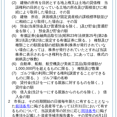
(2)
建物の所有を目的とする地上権又は土地の貸借権 当
該権利の目的となっている土地の所在及び面積並びに相
続により取得した場合は、その旨
(3)
建物 所在、床面積及び固定資産税の課税標準額並び
に相続により取得した場合は、その旨
(4)
預金
(当座預金及び普通預金を除く。)
及び貯金
(普通貯
金を除く。)
預金及び貯金の額
(5)
有価証券
(金融商品取引法
(昭和23年法律第25号)
第2条
第1項及び第2項に規定する有価証券に限る。)
種類及び
種類ごとの額面金額の総額
(株券
(株券が発行されていな
い場合にあっては、株券が発行されていたとすれば当該
株券に表示されるべき権利を含む。)
にあっては、株式の
銘柄及び株数)
(6)
自動車、船舶、航空機及び美術工芸品
(取得価額が
1,000,000円を超えるものに限る。)
種類及び数量
(7)
ゴルフ場の利用に関する権利
(譲渡することができる
ものに限る。)
ゴルフ場の名称
(8)
貸付金
(生計を一にする親族に対するものを除く。)
貸付金の額
(9)
借入金
(生計を一にする親族からのものを除く。)
借
入金の額
2
市長は、その任期開始の日後毎年新たに有することとなっ
た
前項各号
に掲げる資産等であって12月31日において有す
るものについて、当該資産等の区分に応じ
同項各号
に掲げ
る事項を記載した資産等補充報告書を、その翌年の4月1日