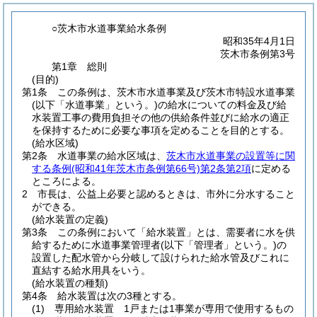
○茨木市水道事業給水条例
昭和35年4月1日
茨木市条例第3号
第1章
総則
(目的)
第1条
この条例は、茨木市水道事業及び茨木市特設水道事業
(以下「水道事業」という。)
の給水についての料金及び給
水装置工事の費用負担その他の供給条件並びに給水の適正
を保持するために必要な事項を定めることを目的とする。
(給水区域)
第2条
水道事業の給水区域は、
茨木市水道事業の設置等に関
する条例
(昭和41年茨木市条例第66号)
第2条第2項
に定める
ところによる。
2
市長は、公益上必要と認めるときは、市外に分水すること
ができる。
(給水装置の定義)
第3条
この条例において「給水装置」とは、需要者に水を供
給するために水道事業管理者
(以下「管理者」という。)
の
設置した配水管から分岐して設けられた給水管及びこれに
直結する給水用具をいう。
(給水装置の種類)
第4条
給水装置は次の3種とする。
(1)
専用給水装置 1戸または1事業が専用で使用するもの