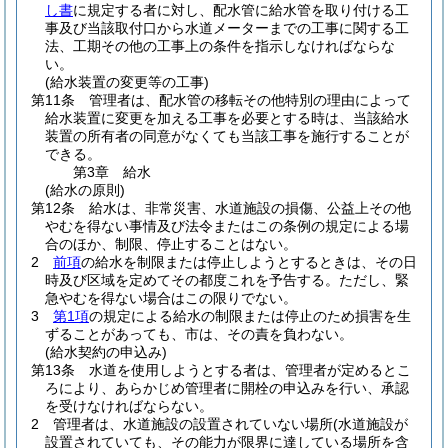
し書
に規定する者に対し、配水管に給水管を取り付ける工
事及び当該取付口から水道メーターまでの工事に関する工
法、工期その他の工事上の条件を指示しなければならな
い。
(給水装置の変更等の工事)
第11条
管理者は、配水管の移転その他特別の理由によって
給水装置に変更を加える工事を必要とする時は、当該給水
装置の所有者の同意がなくても当該工事を施行することが
できる。
第3章
給水
(給水の原則)
第12条
給水は、非常災害、水道施設の損傷、公益上その他
やむを得ない事情及び法令またはこの条例の規定による場
合のほか、制限、停止することはない。
2
前項
の給水を制限または停止しようとするときは、その日
時及び区域を定めてその都度これを予告する。
ただし、緊
急やむを得ない場合はこの限りでない。
3
第1項
の規定による給水の制限または停止のため損害を生
ずることがあっても、市は、その責を負わない。
(給水契約の申込み)
第13条
水道を使用しようとする者は、管理者が定めるとこ
ろにより、あらかじめ管理者に開栓の申込みを行い、承認
を受けなければならない。
2
管理者は、水道施設の設置されていない場所
(水道施設が
設置されていても、その能力が限界に達している場所を含