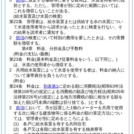
5
前項
に規定する修繕等に要する費用は、水道使用者等の負
担とする。
ただし、管理者が別に定めた範囲においては、
これを徴収しないことがある。
(給水装置及び水質の検査)
第22条
管理者は、給水装置または供給する水の水質につい
て水道使用者等から請求があったときに検査を行ない、そ
の結果を請求者に通知する。
2
前項
の検査について特別の費用を要したときは、その実費
額を徴収する。
第4章
料金、分担金及び手数料
(料金の支払い義務)
第23条
料金
(基本料金及び従量料金をいう。以下同じ。)
は、水道の使用者から徴収する。
2
共用給水装置によって水道を使用する者は、料金の納入に
ついて連帯責任を負うものとする。
(料金)
第24条
料金は、
別表第1
に定める額に消費税法
(昭和63年法
律第108号)
の規定による消費税の額及び地方税法
(昭和25年
法律第226号)
の規定による地方消費税の額に相当する額を
加えた額
(1円未満の端数は切り捨てる。)
とする。
2
前項
において、市が設置した1個のメーターを共用で使用
する次に掲げる建造物等に係る料金の額の算定方法につい
ては、管理者が別に定めるところによる。
(1)
各戸に給水装置を有する共同住宅
(2)
各戸又は各階に給水装置を有する独身寮等