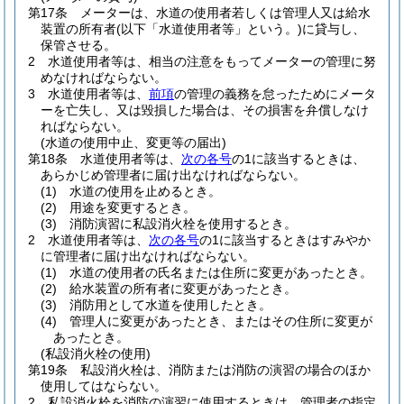
第17条
メーターは、水道の使用者若しくは管理人又は給水
装置の所有者
(以下「水道使用者等」という。)
に貸与し、
保管させる。
2
水道使用者等は、相当の注意をもってメーターの管理に努
めなければならない。
3
水道使用者等は、
前項
の管理の義務を怠ったためにメータ
ーを亡失し、又は毀損した場合は、その損害を弁償しなけ
ればならない。
(水道の使用中止、変更等の届出)
第18条
水道使用者等は、
次の各号
の1に該当するときは、
あらかじめ管理者に届け出なければならない。
(1)
水道の使用を止めるとき。
(2)
用途を変更するとき。
(3)
消防演習に私設消火栓を使用するとき。
2
水道使用者等は、
次の各号
の1に該当するときはすみやか
に管理者に届け出なければならない。
(1)
水道の使用者の氏名または住所に変更があったとき。
(2)
給水装置の所有者に変更があったとき。
(3)
消防用として水道を使用したとき。
(4)
管理人に変更があったとき、またはその住所に変更が
あったとき。
(私設消火栓の使用)
第19条
私設消火栓は、消防または消防の演習の場合のほか
使用してはならない。
2
私設消火栓を消防の演習に使用するときは、管理者の指定