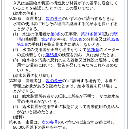
き又は当該給水装置の構造及び材質がその基準に適合して
いることを確認したときは、この限りでない。
(給水の停止)
第38条
管理者は、
次の各号
のいずれかに該当するときは、
水道の使用者に対しその理由の継続する間給水を停止する
ことができる。
(1)
水道の使用者が
第8条
の工事費、
第21条第3項
及び
第5
項
の修繕費、
第24条
の料金、
第30条
の分担金又は
第32条
第1項
の手数料を指定期限内に納入しないとき。
(2)
水道の使用者が正当な理由がなくて
第25条
のメーター
の点検若しくは
第36条
の検査を拒み、又は妨げたとき。
(3)
給水栓を汚染の恐れのある器物又は施設と連絡して使
用する場合において、警告を発してもなおこれを改めな
いとき。
(給水装置の切り離し)
第39条
管理者は、
次の各号
の1に該当する場合で、水道の
管理上必要があると認めたときは、給水装置を切り離すこ
とができる。
(1)
給水装置所有者が30日以上所在が不明で、かつ給水装
置の使用者がないとき。
(2)
給水装置が使用中止の状態にあつて将来使用の見込み
がないと認めたとき。
(過料)
第40条
市長は、
次の各号
のいずれかに該当する者に対し
50,000円以下の過料を科する。