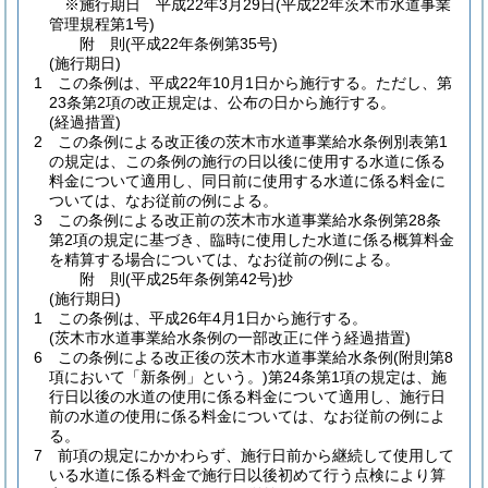
※施行期日 平成22年3月29日
(平成22年茨木市水道事業
管理規程第1号)
附
則
(平成22年
条例第35号)
(施行期日)
1
この条例は、平成22年10月1日から施行する。
ただし、第
23条第2項の改正規定は、公布の日から施行する。
(経過措置)
2
この条例による改正後の茨木市水道事業給水条例別表第1
の規定は、この条例の施行の日以後に使用する水道に係る
料金について適用し、同日前に使用する水道に係る料金に
ついては、なお従前の例による。
3
この条例による改正前の茨木市水道事業給水条例第28条
第2項の規定に基づき、臨時に使用した水道に係る概算料金
を精算する場合については、なお従前の例による。
附
則
(平成25年
条例第42号)
抄
(施行期日)
1
この条例は、平成26年4月1日から施行する。
(茨木市水道事業給水条例の一部改正に伴う経過措置)
6
この条例による改正後の茨木市水道事業給水条例
(附則第8
項において「新条例」という。)
第24条第1項の規定は、施
行日以後の水道の使用に係る料金について適用し、施行日
前の水道の使用に係る料金については、なお従前の例によ
る。
7
前項の規定にかかわらず、施行日前から継続して使用して
いる水道に係る料金で施行日以後初めて行う点検により算