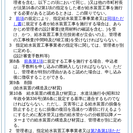
理者を含む。以下この項において同じ。)
又は他の市町村長
が法第16条の2第1項の指定をした者が給水装置工事を施行
する必要があると認めるときは、この限りでない。
2
前項
の規定により、指定給水装置工事事業者又は
同項ただ
し書
に規定する者が給水装置工事を施行する場合は、あら
かじめ管理者の設計審査
(使用材料の確認を含む。)
を受
け、かつ、給水装置工事主任技術者が立会いの上、管理者
の工事検査
(中間時及び竣工後)
を受けなければならない。
3
指定給水装置工事事業者の指定等に関しては、管理者が別
に定める。
(設計審査手数料等)
第8条
前条第1項
に規定する工事を施行する場合、申込者
は、手数料を申し込みの際納入しなければならない。
ただ
し、管理者が特別の理由があると認めた場合は、申し込み
後に徴収することができる。
第9条
削除
(給水装置の構造及び材質)
第10条
給水装置の構造及び材質は、水道法施行令
(昭和32
年政令第336号)
第6条に規定する基準に適合するものでな
ければならない。
ただし、災害等による給水装置の損傷を
防止するとともに損傷の復旧を迅速かつ適切に行えるよう
にするために配水管又は他の給水管からの分岐部以降メー
ターまでの給水装置の構造及び材質は、管理者が別に定め
る。
2
管理者は、指定給水装置工事事業者又は
第7条第1項ただ