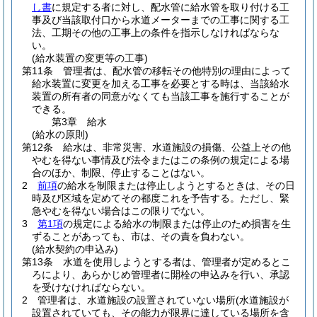
し書
に規定する者に対し、配水管に給水管を取り付ける工
事及び当該取付口から水道メーターまでの工事に関する工
法、工期その他の工事上の条件を指示しなければならな
い。
(給水装置の変更等の工事)
第11条
管理者は、配水管の移転その他特別の理由によって
給水装置に変更を加える工事を必要とする時は、当該給水
装置の所有者の同意がなくても当該工事を施行することが
できる。
第3章
給水
(給水の原則)
第12条
給水は、非常災害、水道施設の損傷、公益上その他
やむを得ない事情及び法令またはこの条例の規定による場
合のほか、制限、停止することはない。
2
前項
の給水を制限または停止しようとするときは、その日
時及び区域を定めてその都度これを予告する。
ただし、緊
急やむを得ない場合はこの限りでない。
3
第1項
の規定による給水の制限または停止のため損害を生
ずることがあっても、市は、その責を負わない。
(給水契約の申込み)
第13条
水道を使用しようとする者は、管理者が定めるとこ
ろにより、あらかじめ管理者に開栓の申込みを行い、承認
を受けなければならない。
2
管理者は、水道施設の設置されていない場所
(水道施設が
設置されていても、その能力が限界に達している場所を含