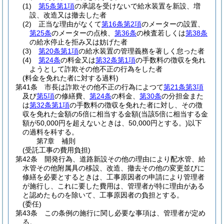
(1)
第5条第1項
の承認を受けないで給水装置を新設、増
設、改造又は撤去した者
(2)
正当な理由がなくて
第16条第2項
のメーターの設置、
第25条
のメーターの点検、
第36条
の検査若しくは
第38条
の給水停止を拒み又は妨げた者
(3)
第20条第1項
の給水装置の管理義務を著しく怠った者
(4)
第24条
の料金又は
第32条第1項
の手数料の徴収を免れ
ようとして詐欺その他不正の行為をした者
(料金を免れた者に対する過料)
第41条
市長は詐欺その他不正の行為によつて
第21条第3項
及び
第5項
の修繕費、
第24条
の料金、
第30条
の分担金また
は
第32条第1項
の手数料の徴収を免れた者に対し、その徴
収を免れた金額の5倍に相当する金額
(当該5倍に相当する金
額が50,000円を超えないときは、50,000円とする。)
以下
の過料を科する。
第7章
補則
(受託工事の費用負担)
第42条
開発行為、道路新設その他の理由により配水管、給
水管その他附属具の移設、改造、撤去その他の変更並びに
修繕を必要とするときは、工事原因者の申請により管理者
が施行し、これに要した費用は、管理者が特に理由がある
と認めたものを除いて、工事原因者の負担とする。
(委任)
第43条
この条例の施行に関し必要な事項は、管理者が定め
る。