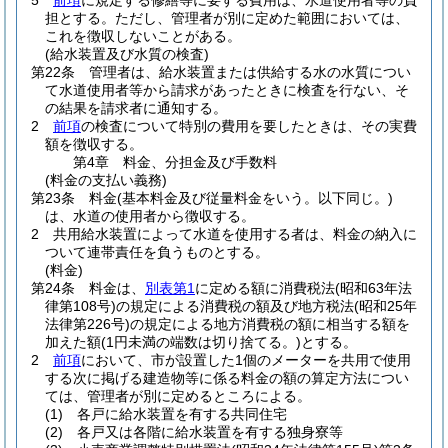
5
前項
に規定する修繕等に要する費用は、水道使用者等の負
担とする。
ただし、管理者が別に定めた範囲においては、
これを徴収しないことがある。
(給水装置及び水質の検査)
第22条
管理者は、給水装置または供給する水の水質につい
て水道使用者等から請求があったときに検査を行ない、そ
の結果を請求者に通知する。
2
前項
の検査について特別の費用を要したときは、その実費
額を徴収する。
第4章
料金、分担金及び手数料
(料金の支払い義務)
第23条
料金
(基本料金及び従量料金をいう。以下同じ。)
は、水道の使用者から徴収する。
2
共用給水装置によって水道を使用する者は、料金の納入に
ついて連帯責任を負うものとする。
(料金)
第24条
料金は、
別表第1
に定める額に消費税法
(昭和63年法
律第108号)
の規定による消費税の額及び地方税法
(昭和25年
法律第226号)
の規定による地方消費税の額に相当する額を
加えた額
(1円未満の端数は切り捨てる。)
とする。
2
前項
において、市が設置した1個のメーターを共用で使用
する次に掲げる建造物等に係る料金の額の算定方法につい
ては、管理者が別に定めるところによる。
(1)
各戸に給水装置を有する共同住宅
(2)
各戸又は各階に給水装置を有する独身寮等