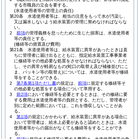
する市職員の立会を要する。
(水道使用者等の管理上の責任)
第20条
水道使用者等は、相当の注意をもって水が汚染し、
又は漏水しないよう給水装置の管理に努めなければならな
い。
2
前項
の管理義務を怠ったために生じた損害は、水道使用者
等の責任とする。
(修繕等の措置及び費用)
第21条
水道使用者等は、給水装置に異常があったときは直
ちに管理者に届け出るとともに、指定給水装置工事事業者
に修繕等その他必要な処置をさせなければならない。
ただ
し、その異常が軽易なもの
(蛇口の取替え及び補修並びにこ
ま、パッキン等の取替え)
については、水道使用者等が修繕
等をすることができる。
2
第7条第1項ただし書
の規定は、
前項
に規定する修繕等そ
の他必要な処置をする場合について準用する。
3
前2項
において修繕等を必要とするときは、その修繕に要
する費用は水道使用者等の負担とする。
ただし、管理者が
別に定めた範囲においては、これを徴収しないことがあ
る。
4
第1項
の規定にかかわらず、給水装置に異常がある場合に
おいて管理者は、給水上必要があると認めたときは、水道
使用者等からの届出がなくても修繕等をすることができ
る。