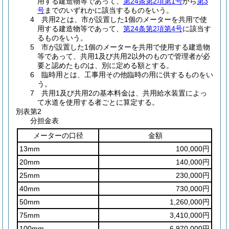
用する建造物等であって、
第24条第2項第1号
から
第3
号
までのいずれかに該当するものをいう。
4 共用2とは、市が設置した1個のメーターを共用で使
用する建造物等であって、
第24条第2項第4号
に該当す
るものをいう。
5 市が設置した1個のメーターを共用で使用する建造物
等であって、共用1及び共用2以外のもので管理者が必
要と認めたものは、別に定める額とする。
6 臨時用とは、工事用その他臨時の用に供するものをい
う。
7 共用1及び共用2の基本料金は、共用給水装置によっ
て水道を使用する者ごとに算定する。
別表第2
分担金表
メーターの口径
金額
13mm
100,000円
20mm
140,000円
25mm
230,000円
40mm
730,000円
50mm
1,260,000円
75mm
3,410,000円
100mm
6,970,000円