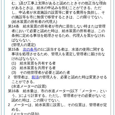
む。)
及び工事上支障があると認めたときその他正当な理由
があるときは、給水の申込みを拒むことができる。
ただ
し、申込者が水道施設の設置等に要する費用を負担し、そ
の施設等を市に無償で移管するときは、この限りでない。
(給水装置の所有者の代理人)
第14条
給水装置の所有者が市内に居住しない時または管理
者において必要と認めた時は、給水装置の所有者は、この
条例に定める事項を処理させるため、代理人を置かなけれ
ばならない。
(管理人の選定)
第15条
次の各号
の1に該当する者は、水道の使用に関する
事項を処理させるため、管理人を選定し管理者に届け出な
ければならない。
(1)
給水装置を共有する者
(2)
給水装置を共用する者
(3)
その他管理者が必要と認めた者
2
管理者は、
前項
の管理人を、必要と認めた時は変更させる
ことができる。
(水道メーターの設置)
第16条
給水量は、市の水道メーター
(以下「メーター」とい
う。)
により計算する。
ただし、管理者がその必要がないと
認めた時は、この限りでない。
2
メーターは、給水装置に設置し、その位置は、管理者が定
める。
(メーターの貸与)