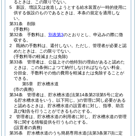
るときは、この限りでない。
5
新設、増設又は改造しようとする給水装置が一時的使用に
供する仮設のものであるときは、本条の規定を適用しな
い。
第31条
削除
(手数料)
第32条
手数料は、
別表第3
のとおりとし、申込みの際に徴
収する。
2
既納の手数料は、還付しない。
ただし、管理者が必要と認
めたときは、この限りでない。
(手数料等の軽減または免除)
第33条
管理者は、公益上その他特別の理由があると認めた
ときは、この条例によつて納付しなければならない料金、
分担金、手数料その他の費用を軽減または免除することが
できる。
第5章
貯水槽水道
(市の責務)
第34条
管理者は、貯水槽水道
(法第14条第2項第5号に定め
る貯水槽水道をいう。以下同じ。)
の管理に関し必要がある
と認めるときは、貯水槽水道の設置者に対し、指導、助言
及び勧告を行うことができるものとする。
2
管理者は、貯水槽水道の利用者に対し、貯水槽水道の管理
等に関する情報提供を行うものとする。
(設置者の責務)
第35条
貯水槽水道のうち簡易専用水道
(法第3条第7項に定