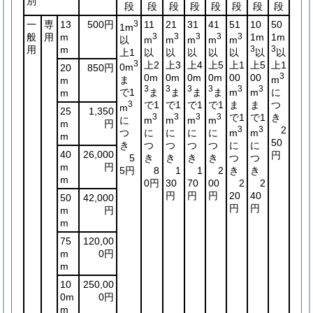
別
段
段
段
段
段
段
段
段
一
専
13
500円
3
11
21
31
41
51
10
50
1m
般
用
m
3
3
3
3
3
1m
1m
以
m
m
m
m
m
用
m
3
3
上1
以
以
以
以
以
以
以
3
上2
上3
上4
上5
上1
上5
上1
0m
20
850円
0m
0m
0m
0m
00
00
3
ま
m
m
3
3
3
3
3
3
で1
ま
ま
ま
ま
m
m
に
m
3
で1
で1
で1
で1
ま
ま
つ
m
25
1,350
3
3
3
3
で1
で1
き
に
m
m
m
m
m
円
3
3
2
つ
に
に
に
に
m
m
m
50
き
つ
つ
つ
つ
に
に
40
26,000
円
5
き
き
き
き
つ
つ
m
円
5円
8
1
1
2
き
き
m
0円
30
70
00
2
2
円
円
円
20
40
50
42,000
円
円
m
円
m
75
120,00
m
0円
m
10
250,00
0m
0円
m