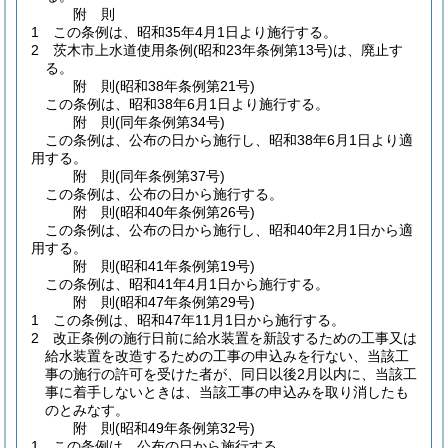
附
則
1
この条例は、昭和35年4月1日より施行する。
2
茨木市上水道使用条例
(昭和23年条例第13号)
は、廃止す
る。
附
則
(昭和38年
条例第21号)
この条例は、昭和38年6月1日より施行する。
附
則
(同年
条例第34号)
この条例は、公布の日から施行し、昭和38年6月1日より適
用する。
附
則
(同年
条例第37号)
この条例は、公布の日から施行する。
附
則
(昭和40年
条例第26号)
この条例は、公布の日から施行し、昭和40年2月1日から適
用する。
附
則
(昭和41年
条例第19号)
この条例は、昭和41年4月1日から施行する。
附
則
(昭和47年
条例第29号)
1
この条例は、昭和47年11月1日から施行する。
2
改正条例の施行日前に給水装置を新設するための工事又は
給水装置を改造するための工事の申込みを行ない、当該工
事の施行の許可を受けた者が、同日以後2月以内に、当該工
事に着手しないときは、当該工事の申込みを取り消したも
のとみなす。
附
則
(昭和49年
条例第32号)
1
この条例は、公布の日から施行する。