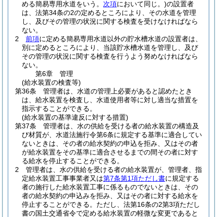
める簡易専用水道をいう。
次項
において同じ。)
の設置者
は、法第34条の2の定めるところにより、その水道を管理
し、及びその管理の状況に関する検査を受けなければなら
ない。
2
前項
に定める簡易専用水道以外の貯水槽水道の設置者は、
別に定めるところにより、当該貯水槽水道を管理し、及び
その管理の状況に関する検査を行うよう努めなければなら
ない。
第6章
管理
(給水装置の検査等)
第36条
管理者は、水道の管理上必要があると認めたとき
は、給水装置を検査し、水道使用者等に対し適当な措置を
指示することができる。
(給水装置の基準違反に対する措置)
第37条
管理者は、水の供給を受ける者の給水装置の構造及
び材質が、水道法施行令第6条に規定する基準に適合してい
ないときは、その者の給水契約の申込を拒み、又はその者
が給水装置をその基準に適合させるまでの間その者に対す
る給水を停止することができる。
2
管理者は、水の供給を受ける者の給水装置が、管理者、指
定給水装置工事事業者又は
第7条第1項ただし書
に規定する
者の施行した給水装置工事に係るものでないときは、その
者の給水契約の申込みを拒み、又はその者に対する給水を
停止することができる。
ただし、法第16条の2第3項ただし
書の国土交通省令で定める給水装置の軽微な変更であると