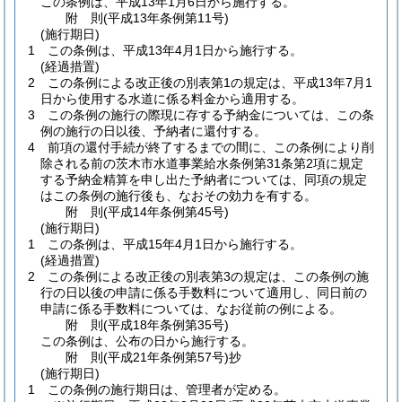
この条例は、平成13年1月6日から施行する。
附
則
(平成13年
条例第11号)
(施行期日)
1
この条例は、平成13年4月1日から施行する。
(経過措置)
2
この条例による改正後の別表第1の規定は、平成13年7月1
日から使用する水道に係る料金から適用する。
3
この条例の施行の際現に存する予納金については、この条
例の施行の日以後、予納者に還付する。
4
前項の還付手続が終了するまでの間に、この条例により削
除される前の茨木市水道事業給水条例第31条第2項に規定
する予納金精算を申し出た予納者については、同項の規定
はこの条例の施行後も、なおその効力を有する。
附
則
(平成14年
条例第45号)
(施行期日)
1
この条例は、平成15年4月1日から施行する。
(経過措置)
2
この条例による改正後の別表第3の規定は、この条例の施
行の日以後の申請に係る手数料について適用し、同日前の
申請に係る手数料については、なお従前の例による。
附
則
(平成18年
条例第35号)
この条例は、公布の日から施行する。
附
則
(平成21年
条例第57号)
抄
(施行期日)
1
この条例の施行期日は、管理者が定める。