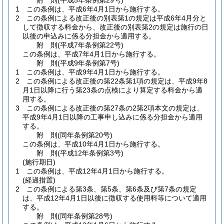
附
則
(平成5年
条例第29号)
1
この条例は、平成6年4月1日から施行する。
2
この条例による改正後の別表第1の規定は平成6年4月分と
して徴収する料金から、改正後の別表第2の規定は施行の日
以後の申込みに係る分担金から適用する。
附
則
(平成7年
条例第22号)
この条例は、平成7年4月1日から施行する。
附
則
(平成9年
条例第7号)
1
この条例は、平成9年4月1日から施行する。
2
この条例による改正後の第22条第1項の規定は、平成9年8
月1日以降に行う第23条の点検により算定する料金から適
用する。
3
この条例による改正後の第27条の2第2項本文の規定は、
平成9年4月1日以降の工事申し込みに係る分担金から適用
する。
附
則
(同年
条例第20号)
この条例は、平成10年4月1日から施行する。
附
則
(平成12年
条例第3号)
(施行期日)
1
この条例は、平成12年4月1日から施行する。
(経過措置)
2
この条例による第3条、第5条、第6条及び第7条の規定
は、平成12年4月1日以後に徴収する使用料等について適用
する。
附
則
(同年
条例第28号)