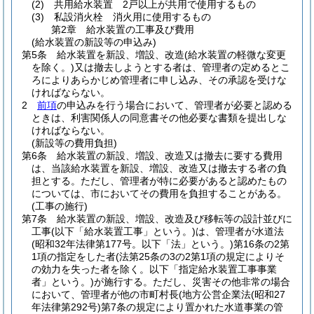
(2)
共用給水装置 2戸以上が共用で使用するもの
(3)
私設消火栓 消火用に使用するもの
第2章
給水装置の工事及び費用
(給水装置の新設等の申込み)
第5条
給水装置を新設、増設、改造
(給水装置の軽微な変更
を除く。)
又は撤去しようとする者は、管理者の定めるとこ
ろによりあらかじめ管理者に申し込み、その承認を受けな
ければならない。
2
前項
の申込みを行う場合において、管理者が必要と認める
ときは、利害関係人の同意書その他必要な書類を提出しな
ければならない。
(新設等の費用負担)
第6条
給水装置の新設、増設、改造又は撤去に要する費用
は、当該給水装置を新設、増設、改造又は撤去する者の負
担とする。
ただし、管理者が特に必要があると認めたもの
については、市においてその費用を負担することがある。
(工事の施行)
第7条
給水装置の新設、増設、改造及び移転等の設計並びに
工事
(以下「給水装置工事」という。)
は、管理者が水道法
(昭和32年法律第177号。以下「法」という。)
第16条の2第
1項の指定をした者
(法第25条の3の2第1項の規定によりそ
の効力を失った者を除く。以下「指定給水装置工事事業
者」という。)
が施行する。
ただし、災害その他非常の場合
において、管理者が他の市町村長
(地方公営企業法
(昭和27
年法律第292号)
第7条の規定により置かれた水道事業の管