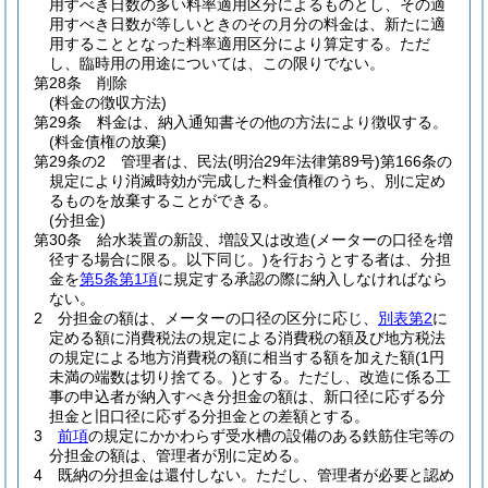
用すべき日数の多い料率適用区分によるものとし、その適
用すべき日数が等しいときのその月分の料金は、新たに適
用することとなった料率適用区分により算定する。
ただ
し、臨時用の用途については、この限りでない。
第28条
削除
(料金の徴収方法)
第29条
料金は、納入通知書その他の方法により徴収する。
(料金債権の放棄)
第29条の2
管理者は、民法
(明治29年法律第89号)
第166条の
規定により消滅時効が完成した料金債権のうち、別に定め
るものを放棄することができる。
(分担金)
第30条
給水装置の新設、増設又は改造
(メーターの口径を増
径する場合に限る。以下同じ。)
を行おうとする者は、分担
金を
第5条第1項
に規定する承認の際に納入しなければなら
ない。
2
分担金の額は、メーターの口径の区分に応じ、
別表第2
に
定める額に消費税法の規定による消費税の額及び地方税法
の規定による地方消費税の額に相当する額を加えた額
(1円
未満の端数は切り捨てる。)
とする。
ただし、改造に係る工
事の申込者が納入すべき分担金の額は、新口径に応ずる分
担金と旧口径に応ずる分担金との差額とする。
3
前項
の規定にかかわらず受水槽の設備のある鉄筋住宅等の
分担金の額は、管理者が別に定める。
4
既納の分担金は還付しない。
ただし、管理者が必要と認め