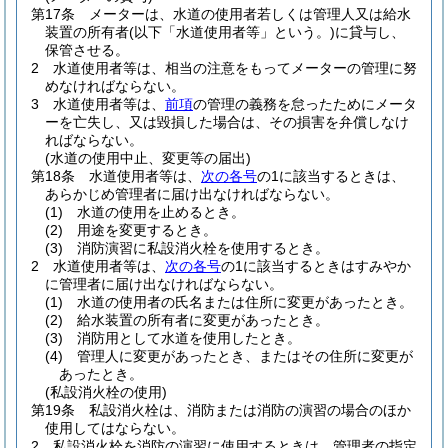
第17条
メーターは、水道の使用者若しくは管理人又は給水
装置の所有者
(以下「水道使用者等」という。)
に貸与し、
保管させる。
2
水道使用者等は、相当の注意をもってメーターの管理に努
めなければならない。
3
水道使用者等は、
前項
の管理の義務を怠ったためにメータ
ーを亡失し、又は毀損した場合は、その損害を弁償しなけ
ればならない。
(水道の使用中止、変更等の届出)
第18条
水道使用者等は、
次の各号
の1に該当するときは、
あらかじめ管理者に届け出なければならない。
(1)
水道の使用を止めるとき。
(2)
用途を変更するとき。
(3)
消防演習に私設消火栓を使用するとき。
2
水道使用者等は、
次の各号
の1に該当するときはすみやか
に管理者に届け出なければならない。
(1)
水道の使用者の氏名または住所に変更があったとき。
(2)
給水装置の所有者に変更があったとき。
(3)
消防用として水道を使用したとき。
(4)
管理人に変更があったとき、またはその住所に変更が
あったとき。
(私設消火栓の使用)
第19条
私設消火栓は、消防または消防の演習の場合のほか
使用してはならない。
2
私設消火栓を消防の演習に使用するときは、管理者の指定