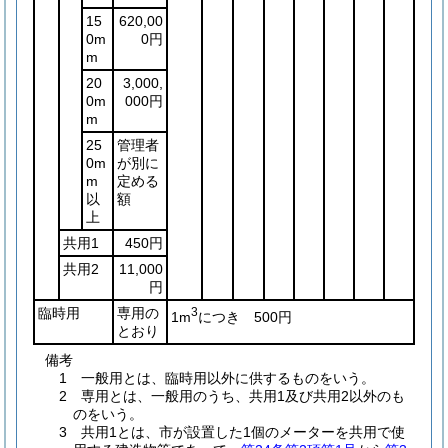
15
620,00
0m
0円
m
20
3,000,
0m
000円
m
25
管理者
0m
が別に
m
定める
以
額
上
共用1
450円
共用2
11,000
円
臨時用
専用の
3
1m
につき 500円
とおり
備考
1 一般用とは、臨時用以外に供するものをいう。
2 専用とは、一般用のうち、共用1及び共用2以外のも
のをいう。
3 共用1とは、市が設置した1個のメーターを共用で使