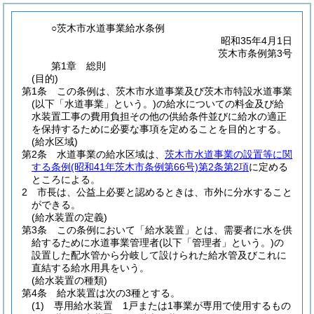
○茨木市水道事業給水条例
昭和35年4月1日
茨木市条例第3号
第1章
総則
(目的)
第1条
この条例は、茨木市水道事業及び茨木市特設水道事業
(以下「水道事業」という。)
の給水についての料金及び給
水装置工事の費用負担その他の供給条件並びに給水の適正
を保持するために必要な事項を定めることを目的とする。
(給水区域)
第2条
水道事業の給水区域は、
茨木市水道事業の設置等に関
する条例
(昭和41年茨木市条例第66号)
第2条第2項
に定める
ところによる。
2
市長は、公益上必要と認めるときは、市外に分水すること
ができる。
(給水装置の定義)
第3条
この条例において「給水装置」とは、需要者に水を供
給するために水道事業管理者
(以下「管理者」という。)
の
設置した配水管から分岐して設けられた給水管及びこれに
直結する給水用具をいう。
(給水装置の種類)
第4条
給水装置は次の3種とする。
(1)
専用給水装置 1戸または1事業が専用で使用するもの