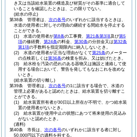
き又は当該給水装置の構造及び材質がその基準に適合して
いることを確認したときは、この限りでない。
(給水の停止)
第38条
管理者は、
次の各号
のいずれかに該当するときは、
水道の使用者に対しその理由の継続する間給水を停止する
ことができる。
(1)
水道の使用者が
第8条
の工事費、
第21条第3項
及び
第5
項
の修繕費、
第24条
の料金、
第30条
の分担金又は
第32条
第1項
の手数料を指定期限内に納入しないとき。
(2)
水道の使用者が正当な理由がなくて
第25条
のメーター
の点検若しくは
第36条
の検査を拒み、又は妨げたとき。
(3)
給水栓を汚染の恐れのある器物又は施設と連絡して使
用する場合において、警告を発してもなおこれを改めな
いとき。
(給水装置の切り離し)
第39条
管理者は、
次の各号
の1に該当する場合で、水道の
管理上必要があると認めたときは、給水装置を切り離すこ
とができる。
(1)
給水装置所有者が30日以上所在が不明で、かつ給水装
置の使用者がないとき。
(2)
給水装置が使用中止の状態にあつて将来使用の見込み
がないと認めたとき。
(過料)
第40条
市長は、
次の各号
のいずれかに該当する者に対し
50,000円以下の過料を科する。