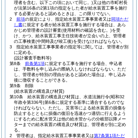
理者を含む。以下この項において同じ。)
又は他の市町村長
が法第16条の2第1項の指定をした者が給水装置工事を施行
する必要があると認めるときは、この限りでない。
2
前項
の規定により、指定給水装置工事事業者又は
同項ただ
し書
に規定する者が給水装置工事を施行する場合は、あら
かじめ管理者の設計審査
(使用材料の確認を含む。)
を受
け、かつ、給水装置工事主任技術者が立会いの上、管理者
の工事検査
(中間時及び竣工後)
を受けなければならない。
3
指定給水装置工事事業者の指定等に関しては、管理者が別
に定める。
(設計審査手数料等)
第8条
前条第1項
に規定する工事を施行する場合、申込者
は、手数料を申し込みの際納入しなければならない。
ただ
し、管理者が特別の理由があると認めた場合は、申し込み
後に徴収することができる。
第9条
削除
(給水装置の構造及び材質)
第10条
給水装置の構造及び材質は、水道法施行令
(昭和32
年政令第336号)
第6条に規定する基準に適合するものでな
ければならない。
ただし、災害等による給水装置の損傷を
防止するとともに損傷の復旧を迅速かつ適切に行えるよう
にするために配水管又は他の給水管からの分岐部以降メー
ターまでの給水装置の構造及び材質は、管理者が別に定め
る。
2
管理者は、指定給水装置工事事業者又は
第7条第1項ただ