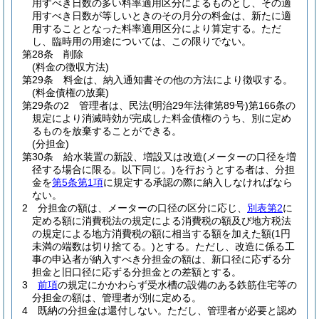
用すべき日数の多い料率適用区分によるものとし、その適
用すべき日数が等しいときのその月分の料金は、新たに適
用することとなった料率適用区分により算定する。
ただ
し、臨時用の用途については、この限りでない。
第28条
削除
(料金の徴収方法)
第29条
料金は、納入通知書その他の方法により徴収する。
(料金債権の放棄)
第29条の2
管理者は、民法
(明治29年法律第89号)
第166条の
規定により消滅時効が完成した料金債権のうち、別に定め
るものを放棄することができる。
(分担金)
第30条
給水装置の新設、増設又は改造
(メーターの口径を増
径する場合に限る。以下同じ。)
を行おうとする者は、分担
金を
第5条第1項
に規定する承認の際に納入しなければなら
ない。
2
分担金の額は、メーターの口径の区分に応じ、
別表第2
に
定める額に消費税法の規定による消費税の額及び地方税法
の規定による地方消費税の額に相当する額を加えた額
(1円
未満の端数は切り捨てる。)
とする。
ただし、改造に係る工
事の申込者が納入すべき分担金の額は、新口径に応ずる分
担金と旧口径に応ずる分担金との差額とする。
3
前項
の規定にかかわらず受水槽の設備のある鉄筋住宅等の
分担金の額は、管理者が別に定める。
4
既納の分担金は還付しない。
ただし、管理者が必要と認め