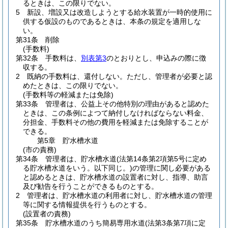
るときは、この限りでない。
5
新設、増設又は改造しようとする給水装置が一時的使用に
供する仮設のものであるときは、本条の規定を適用しな
い。
第31条
削除
(手数料)
第32条
手数料は、
別表第3
のとおりとし、申込みの際に徴
収する。
2
既納の手数料は、還付しない。
ただし、管理者が必要と認
めたときは、この限りでない。
(手数料等の軽減または免除)
第33条
管理者は、公益上その他特別の理由があると認めた
ときは、この条例によつて納付しなければならない料金、
分担金、手数料その他の費用を軽減または免除することが
できる。
第5章
貯水槽水道
(市の責務)
第34条
管理者は、貯水槽水道
(法第14条第2項第5号に定め
る貯水槽水道をいう。以下同じ。)
の管理に関し必要がある
と認めるときは、貯水槽水道の設置者に対し、指導、助言
及び勧告を行うことができるものとする。
2
管理者は、貯水槽水道の利用者に対し、貯水槽水道の管理
等に関する情報提供を行うものとする。
(設置者の責務)
第35条
貯水槽水道のうち簡易専用水道
(法第3条第7項に定