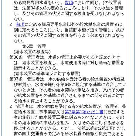
める簡易専用水道をいう。
次項
において同じ。)
の設置者
は、法第34条の2の定めるところにより、その水道を管理
し、及びその管理の状況に関する検査を受けなければなら
ない。
2
前項
に定める簡易専用水道以外の貯水槽水道の設置者は、
別に定めるところにより、当該貯水槽水道を管理し、及び
その管理の状況に関する検査を行うよう努めなければなら
ない。
第6章
管理
(給水装置の検査等)
第36条
管理者は、水道の管理上必要があると認めたとき
は、給水装置を検査し、水道使用者等に対し適当な措置を
指示することができる。
(給水装置の基準違反に対する措置)
第37条
管理者は、水の供給を受ける者の給水装置の構造及
び材質が、水道法施行令第6条に規定する基準に適合してい
ないときは、その者の給水契約の申込を拒み、又はその者
が給水装置をその基準に適合させるまでの間その者に対す
る給水を停止することができる。
2
管理者は、水の供給を受ける者の給水装置が、管理者、指
定給水装置工事事業者又は
第7条第1項ただし書
に規定する
者の施行した給水装置工事に係るものでないときは、その
者の給水契約の申込みを拒み、又はその者に対する給水を
停止することができる。
ただし、法第16条の2第3項ただし
書の国土交通省令で定める給水装置の軽微な変更であると