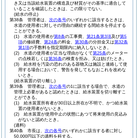
き又は当該給水装置の構造及び材質がその基準に適合して
いることを確認したときは、この限りでない。
(給水の停止)
第38条
管理者は、
次の各号
のいずれかに該当するときは、
水道の使用者に対しその理由の継続する間給水を停止する
ことができる。
(1)
水道の使用者が
第8条
の工事費、
第21条第3項
及び
第5
項
の修繕費、
第24条
の料金、
第30条
の分担金又は
第32条
第1項
の手数料を指定期限内に納入しないとき。
(2)
水道の使用者が正当な理由がなくて
第25条
のメーター
の点検若しくは
第36条
の検査を拒み、又は妨げたとき。
(3)
給水栓を汚染の恐れのある器物又は施設と連絡して使
用する場合において、警告を発してもなおこれを改めな
いとき。
(給水装置の切り離し)
第39条
管理者は、
次の各号
の1に該当する場合で、水道の
管理上必要があると認めたときは、給水装置を切り離すこ
とができる。
(1)
給水装置所有者が30日以上所在が不明で、かつ給水装
置の使用者がないとき。
(2)
給水装置が使用中止の状態にあつて将来使用の見込み
がないと認めたとき。
(過料)
第40条
市長は、
次の各号
のいずれかに該当する者に対し
50,000円以下の過料を科する。