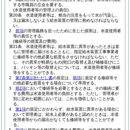
する市職員の立会を要する。
(水道使用者等の管理上の責任)
第20条
水道使用者等は、相当の注意をもって水が汚染し、
又は漏水しないよう給水装置の管理に努めなければならな
い。
2
前項
の管理義務を怠ったために生じた損害は、水道使用者
等の責任とする。
(修繕等の措置及び費用)
第21条
水道使用者等は、給水装置に異常があったときは直
ちに管理者に届け出るとともに、指定給水装置工事事業者
に修繕等その他必要な処置をさせなければならない。
ただ
し、その異常が軽易なもの
(蛇口の取替え及び補修並びにこ
ま、パッキン等の取替え)
については、水道使用者等が修繕
等をすることができる。
2
第7条第1項ただし書
の規定は、
前項
に規定する修繕等そ
の他必要な処置をする場合について準用する。
3
前2項
において修繕等を必要とするときは、その修繕に要
する費用は水道使用者等の負担とする。
ただし、管理者が
別に定めた範囲においては、これを徴収しないことがあ
る。
4
第1項
の規定にかかわらず、給水装置に異常がある場合に
おいて管理者は、給水上必要があると認めたときは、水道
使用者等からの届出がなくても修繕等をすることができ
る。