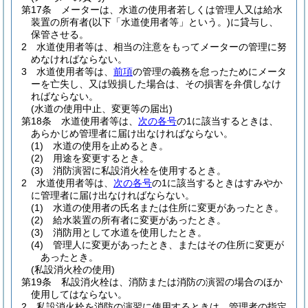
第17条
メーターは、水道の使用者若しくは管理人又は給水
装置の所有者
(以下「水道使用者等」という。)
に貸与し、
保管させる。
2
水道使用者等は、相当の注意をもってメーターの管理に努
めなければならない。
3
水道使用者等は、
前項
の管理の義務を怠ったためにメータ
ーを亡失し、又は毀損した場合は、その損害を弁償しなけ
ればならない。
(水道の使用中止、変更等の届出)
第18条
水道使用者等は、
次の各号
の1に該当するときは、
あらかじめ管理者に届け出なければならない。
(1)
水道の使用を止めるとき。
(2)
用途を変更するとき。
(3)
消防演習に私設消火栓を使用するとき。
2
水道使用者等は、
次の各号
の1に該当するときはすみやか
に管理者に届け出なければならない。
(1)
水道の使用者の氏名または住所に変更があったとき。
(2)
給水装置の所有者に変更があったとき。
(3)
消防用として水道を使用したとき。
(4)
管理人に変更があったとき、またはその住所に変更が
あったとき。
(私設消火栓の使用)
第19条
私設消火栓は、消防または消防の演習の場合のほか
使用してはならない。
2
私設消火栓を消防の演習に使用するときは、管理者の指定