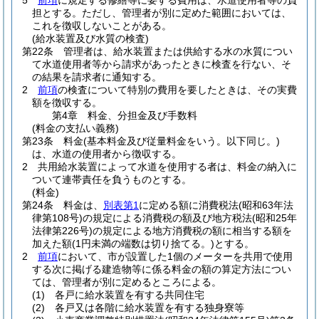
5
前項
に規定する修繕等に要する費用は、水道使用者等の負
担とする。
ただし、管理者が別に定めた範囲においては、
これを徴収しないことがある。
(給水装置及び水質の検査)
第22条
管理者は、給水装置または供給する水の水質につい
て水道使用者等から請求があったときに検査を行ない、そ
の結果を請求者に通知する。
2
前項
の検査について特別の費用を要したときは、その実費
額を徴収する。
第4章
料金、分担金及び手数料
(料金の支払い義務)
第23条
料金
(基本料金及び従量料金をいう。以下同じ。)
は、水道の使用者から徴収する。
2
共用給水装置によって水道を使用する者は、料金の納入に
ついて連帯責任を負うものとする。
(料金)
第24条
料金は、
別表第1
に定める額に消費税法
(昭和63年法
律第108号)
の規定による消費税の額及び地方税法
(昭和25年
法律第226号)
の規定による地方消費税の額に相当する額を
加えた額
(1円未満の端数は切り捨てる。)
とする。
2
前項
において、市が設置した1個のメーターを共用で使用
する次に掲げる建造物等に係る料金の額の算定方法につい
ては、管理者が別に定めるところによる。
(1)
各戸に給水装置を有する共同住宅
(2)
各戸又は各階に給水装置を有する独身寮等