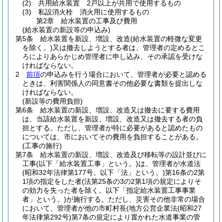
(2)
共用給水装置 2戸以上が共用で使用するもの
(3)
私設消火栓 消火用に使用するもの
第2章
給水装置の工事及び費用
(給水装置の新設等の申込み)
第5条
給水装置を新設、増設、改造
(給水装置の軽微な変更
を除く。)
又は撤去しようとする者は、管理者の定めるとこ
ろによりあらかじめ管理者に申し込み、その承認を受けな
ければならない。
2
前項
の申込みを行う場合において、管理者が必要と認める
ときは、利害関係人の同意書その他必要な書類を提出しな
ければならない。
(新設等の費用負担)
第6条
給水装置の新設、増設、改造又は撤去に要する費用
は、当該給水装置を新設、増設、改造又は撤去する者の負
担とする。
ただし、管理者が特に必要があると認めたもの
については、市においてその費用を負担することがある。
(工事の施行)
第7条
給水装置の新設、増設、改造及び移転等の設計並びに
工事
(以下「給水装置工事」という。)
は、管理者が水道法
(昭和32年法律第177号。以下「法」という。)
第16条の2第
1項の指定をした者
(法第25条の3の2第1項の規定によりそ
の効力を失った者を除く。以下「指定給水装置工事事業
者」という。)
が施行する。
ただし、災害その他非常の場合
において、管理者が他の市町村長
(地方公営企業法
(昭和27
年法律第292号)
第7条の規定により置かれた水道事業の管