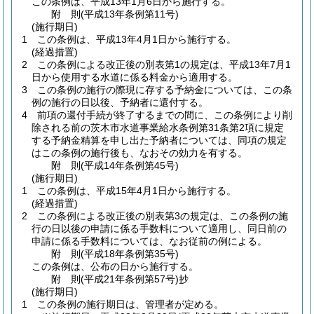
この条例は、平成13年1月6日から施行する。
附
則
(平成13年
条例第11号)
(施行期日)
1
この条例は、平成13年4月1日から施行する。
(経過措置)
2
この条例による改正後の別表第1の規定は、平成13年7月1
日から使用する水道に係る料金から適用する。
3
この条例の施行の際現に存する予納金については、この条
例の施行の日以後、予納者に還付する。
4
前項の還付手続が終了するまでの間に、この条例により削
除される前の茨木市水道事業給水条例第31条第2項に規定
する予納金精算を申し出た予納者については、同項の規定
はこの条例の施行後も、なおその効力を有する。
附
則
(平成14年
条例第45号)
(施行期日)
1
この条例は、平成15年4月1日から施行する。
(経過措置)
2
この条例による改正後の別表第3の規定は、この条例の施
行の日以後の申請に係る手数料について適用し、同日前の
申請に係る手数料については、なお従前の例による。
附
則
(平成18年
条例第35号)
この条例は、公布の日から施行する。
附
則
(平成21年
条例第57号)
抄
(施行期日)
1
この条例の施行期日は、管理者が定める。