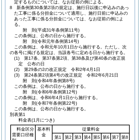
定するものについては、なお従前の例による。
8
新条例第30条第2項の規定は、施行日以後に申込みのあっ
た工事に係る分担金について適用し、施行日前に申込みの
あった工事に係る分担金については、なお従前の例によ
る。
附
則
(平成31年
条例第11号)
この条例は、公布の日から施行する。
附
則
(令和元年
条例第14号)
この条例は、令和元年10月1日から施行する。
ただし、次
の各号に掲げる規定は、当該各号に定める日から施行する。
(1)
第17条、第37条第2項、第38条及び第40条の改正規
定 公布の日
(2)
第29条の2の改正規定 令和2年4月1日
(3)
第24条第2項第4号の改正規定 令和2年6月21日
附
則
(令和4年
条例第8号)
この条例は、公布の日から施行する。
附
則
(令和6年
条例第12号)
この条例は、令和6年4月1日から施行する。
附
則
(令和7年
条例第22号)
この条例は、公布の日から施行する。
別表第1
料金表(1月につき)
料金区分
基本料
従量料金
需要口径種
金
第1
第2
第3
第4
第5
第6
第7
第8