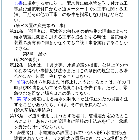
し書
に規定する者に対し、配水管に給水管を取り付ける工
事及び当該取付口から水道メーターまでの工事に関する工
法、工期その他の工事上の条件を指示しなければならな
い。
(給水装置の変更等の工事)
第11条
管理者は、配水管の移転その他特別の理由によって
給水装置に変更を加える工事を必要とする時は、当該給水
装置の所有者の同意がなくても当該工事を施行することが
できる。
第3章
給水
(給水の原則)
第12条
給水は、非常災害、水道施設の損傷、公益上その他
やむを得ない事情及び法令またはこの条例の規定による場
合のほか、制限、停止することはない。
2
前項
の給水を制限または停止しようとするときは、その日
時及び区域を定めてその都度これを予告する。
ただし、緊
急やむを得ない場合はこの限りでない。
3
第1項
の規定による給水の制限または停止のため損害を生
ずることがあっても、市は、その責を負わない。
(給水契約の申込み)
第13条
水道を使用しようとする者は、管理者が定めるとこ
ろにより、あらかじめ管理者に開栓の申込みを行い、承認
を受けなければならない。
2
管理者は、水道施設の設置されていない場所
(水道施設が
設置されていても、その能力が限界に達している場所を含