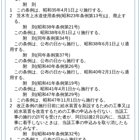
附
則
1
この条例は、昭和35年4月1日より施行する。
2
茨木市上水道使用条例
(昭和23年条例第13号)
は、廃止す
る。
附
則
(昭和38年
条例第21号)
この条例は、昭和38年6月1日より施行する。
附
則
(同年
条例第34号)
この条例は、公布の日から施行し、昭和38年6月1日より適
用する。
附
則
(同年
条例第37号)
この条例は、公布の日から施行する。
附
則
(昭和40年
条例第26号)
この条例は、公布の日から施行し、昭和40年2月1日から適
用する。
附
則
(昭和41年
条例第19号)
この条例は、昭和41年4月1日から施行する。
附
則
(昭和47年
条例第29号)
1
この条例は、昭和47年11月1日から施行する。
2
改正条例の施行日前に給水装置を新設するための工事又は
給水装置を改造するための工事の申込みを行ない、当該工
事の施行の許可を受けた者が、同日以後2月以内に、当該工
事に着手しないときは、当該工事の申込みを取り消したも
のとみなす。
附
則
(昭和49年
条例第32号)
1
この条例は、公布の日から施行する。