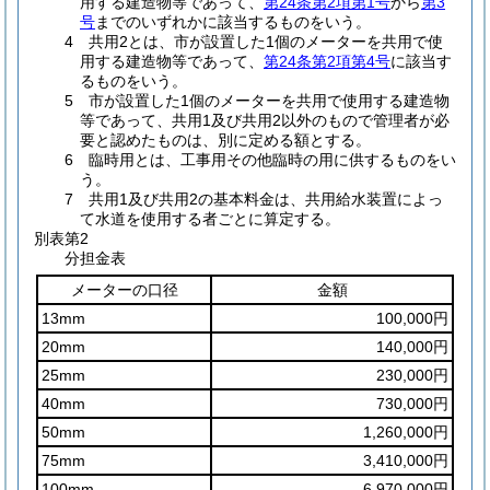
用する建造物等であって、
第24条第2項第1号
から
第3
号
までのいずれかに該当するものをいう。
4 共用2とは、市が設置した1個のメーターを共用で使
用する建造物等であって、
第24条第2項第4号
に該当す
るものをいう。
5 市が設置した1個のメーターを共用で使用する建造物
等であって、共用1及び共用2以外のもので管理者が必
要と認めたものは、別に定める額とする。
6 臨時用とは、工事用その他臨時の用に供するものをい
う。
7 共用1及び共用2の基本料金は、共用給水装置によっ
て水道を使用する者ごとに算定する。
別表第2
分担金表
メーターの口径
金額
13mm
100,000円
20mm
140,000円
25mm
230,000円
40mm
730,000円
50mm
1,260,000円
75mm
3,410,000円
100mm
6,970,000円