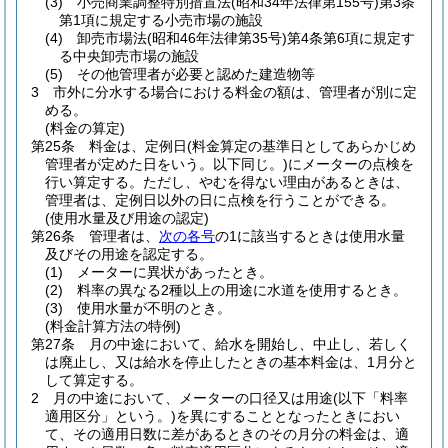
(3)
小売商業調整特別措置法
(昭和34年法律第155号)
第3条
第1項に規定する小売市場の施設
(4)
卸売市場法
(昭和46年法律第35号)
第4条第6項に規定す
る中央卸売市場の施設
(5)
その他管理者が必要と認めた建造物等
3
市外に分水する場合における料金の額は、管理者が別に定
める。
(料金の算定)
第25条
料金は、定例日
(料金算定の基準日としてあらかじめ
管理者が定めた日をいう。以下同じ。)
にメーターの点検を
行い算定する。
ただし、やむを得ない理由があるときは、
管理者は、定例日以外の日に点検を行うことができる。
(使用水量及び用途の認定)
第26条
管理者は、
次の各号
の1に該当するときは使用水量
及びその用途を認定する。
(1)
メーターに異状があったとき。
(2)
料率の異なる2種以上の用途に水道を使用するとき。
(3)
使用水量が不明のとき。
(料金計算方法の特例)
第27条
月の中途において、給水を開始し、中止し、若しく
は廃止し、又は給水を停止したときの基本料金は、1月分と
して算定する。
2
月の中途において、メーターの口径又は用途
(以下「料率
適用区分」という。)
を異にすることとなったときにおい
て、その適用日数に差があるときのその月分の料金は、適