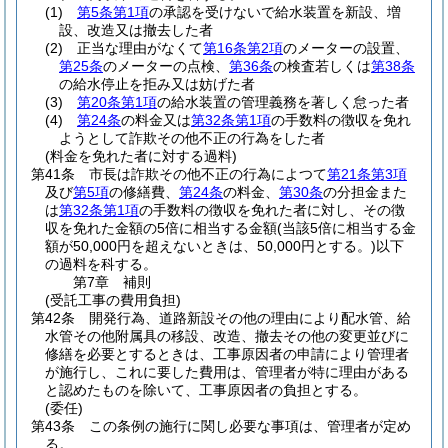
(1)
第5条第1項
の承認を受けないで給水装置を新設、増
設、改造又は撤去した者
(2)
正当な理由がなくて
第16条第2項
のメーターの設置、
第25条
のメーターの点検、
第36条
の検査若しくは
第38条
の給水停止を拒み又は妨げた者
(3)
第20条第1項
の給水装置の管理義務を著しく怠った者
(4)
第24条
の料金又は
第32条第1項
の手数料の徴収を免れ
ようとして詐欺その他不正の行為をした者
(料金を免れた者に対する過料)
第41条
市長は詐欺その他不正の行為によつて
第21条第3項
及び
第5項
の修繕費、
第24条
の料金、
第30条
の分担金また
は
第32条第1項
の手数料の徴収を免れた者に対し、その徴
収を免れた金額の5倍に相当する金額
(当該5倍に相当する金
額が50,000円を超えないときは、50,000円とする。)
以下
の過料を科する。
第7章
補則
(受託工事の費用負担)
第42条
開発行為、道路新設その他の理由により配水管、給
水管その他附属具の移設、改造、撤去その他の変更並びに
修繕を必要とするときは、工事原因者の申請により管理者
が施行し、これに要した費用は、管理者が特に理由がある
と認めたものを除いて、工事原因者の負担とする。
(委任)
第43条
この条例の施行に関し必要な事項は、管理者が定め
る。