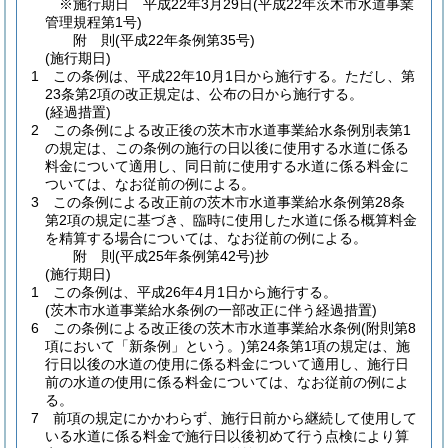
※施行期日 平成22年3月29日
(平成22年茨木市水道事業
管理規程第1号)
附
則
(平成22年
条例第35号)
(施行期日)
1
この条例は、平成22年10月1日から施行する。
ただし、第
23条第2項の改正規定は、公布の日から施行する。
(経過措置)
2
この条例による改正後の茨木市水道事業給水条例別表第1
の規定は、この条例の施行の日以後に使用する水道に係る
料金について適用し、同日前に使用する水道に係る料金に
ついては、なお従前の例による。
3
この条例による改正前の茨木市水道事業給水条例第28条
第2項の規定に基づき、臨時に使用した水道に係る概算料金
を精算する場合については、なお従前の例による。
附
則
(平成25年
条例第42号)
抄
(施行期日)
1
この条例は、平成26年4月1日から施行する。
(茨木市水道事業給水条例の一部改正に伴う経過措置)
6
この条例による改正後の茨木市水道事業給水条例
(附則第8
項において「新条例」という。)
第24条第1項の規定は、施
行日以後の水道の使用に係る料金について適用し、施行日
前の水道の使用に係る料金については、なお従前の例によ
る。
7
前項の規定にかかわらず、施行日前から継続して使用して
いる水道に係る料金で施行日以後初めて行う点検により算