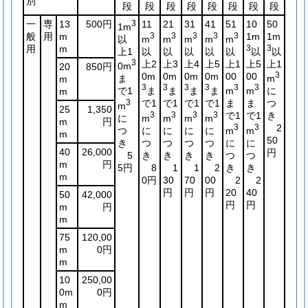
別
段
段
段
段
段
段
段
段
一
専
13
500円
3
11
21
31
41
51
10
50
1m
般
用
m
3
3
3
3
3
1m
1m
以
m
m
m
m
m
用
m
3
3
上1
以
以
以
以
以
以
以
3
上2
上3
上4
上5
上1
上5
上1
0m
20
850円
0m
0m
0m
0m
00
00
3
ま
m
m
3
3
3
3
3
3
で1
ま
ま
ま
ま
m
m
に
m
3
で1
で1
で1
で1
ま
ま
つ
m
25
1,350
3
3
3
3
で1
で1
き
に
m
m
m
m
m
円
3
3
2
つ
に
に
に
に
m
m
m
50
き
つ
つ
つ
つ
に
に
40
26,000
円
5
き
き
き
き
つ
つ
m
円
5円
8
1
1
2
き
き
m
0円
30
70
00
2
2
円
円
円
20
40
50
42,000
円
円
m
円
m
75
120,00
m
0円
m
10
250,00
0m
0円
m