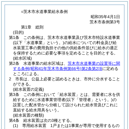
○茨木市水道事業給水条例
昭和35年4月1日
茨木市条例第3号
第1章
総則
(目的)
第1条
この条例は、茨木市水道事業及び茨木市特設水道事業
(以下「水道事業」という。)
の給水についての料金及び給
水装置工事の費用負担その他の供給条件並びに給水の適正
を保持するために必要な事項を定めることを目的とする。
(給水区域)
第2条
水道事業の給水区域は、
茨木市水道事業の設置等に関
する条例
(昭和41年茨木市条例第66号)
第2条第2項
に定める
ところによる。
2
市長は、公益上必要と認めるときは、市外に分水すること
ができる。
(給水装置の定義)
第3条
この条例において「給水装置」とは、需要者に水を供
給するために水道事業管理者
(以下「管理者」という。)
の
設置した配水管から分岐して設けられた給水管及びこれに
直結する給水用具をいう。
(給水装置の種類)
第4条
給水装置は次の3種とする。
(1)
専用給水装置 1戸または1事業が専用で使用するもの