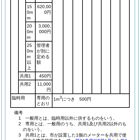
15
620,00
0m
0円
m
20
3,000,
0m
000円
m
25
管理者
0m
が別に
m
定める
以
額
上
共用1
450円
共用2
11,000
円
臨時用
専用の
3
1m
につき 500円
とおり
備考
1 一般用とは、臨時用以外に供するものをいう。
2 専用とは、一般用のうち、共用1及び共用2以外のも
のをいう。
3 共用1とは、市が設置した1個のメーターを共用で使