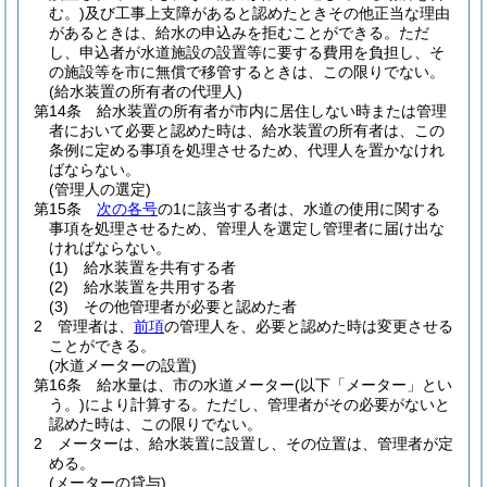
む。)
及び工事上支障があると認めたときその他正当な理由
があるときは、給水の申込みを拒むことができる。
ただ
し、申込者が水道施設の設置等に要する費用を負担し、そ
の施設等を市に無償で移管するときは、この限りでない。
(給水装置の所有者の代理人)
第14条
給水装置の所有者が市内に居住しない時または管理
者において必要と認めた時は、給水装置の所有者は、この
条例に定める事項を処理させるため、代理人を置かなけれ
ばならない。
(管理人の選定)
第15条
次の各号
の1に該当する者は、水道の使用に関する
事項を処理させるため、管理人を選定し管理者に届け出な
ければならない。
(1)
給水装置を共有する者
(2)
給水装置を共用する者
(3)
その他管理者が必要と認めた者
2
管理者は、
前項
の管理人を、必要と認めた時は変更させる
ことができる。
(水道メーターの設置)
第16条
給水量は、市の水道メーター
(以下「メーター」とい
う。)
により計算する。
ただし、管理者がその必要がないと
認めた時は、この限りでない。
2
メーターは、給水装置に設置し、その位置は、管理者が定
める。
(メーターの貸与)