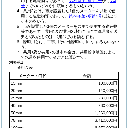
用する建造物等であって、
第24条第2項第1号
から
第3
号
までのいずれかに該当するものをいう。
4 共用2とは、市が設置した1個のメーターを共用で使
用する建造物等であって、
第24条第2項第4号
に該当す
るものをいう。
5 市が設置した1個のメーターを共用で使用する建造物
等であって、共用1及び共用2以外のもので管理者が必
要と認めたものは、別に定める額とする。
6 臨時用とは、工事用その他臨時の用に供するものをい
う。
7 共用1及び共用2の基本料金は、共用給水装置によっ
て水道を使用する者ごとに算定する。
別表第2
分担金表
メーターの口径
金額
13mm
100,000円
20mm
140,000円
25mm
230,000円
40mm
730,000円
50mm
1,260,000円
75mm
3,410,000円
100mm
6,970,000円