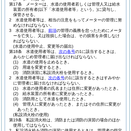
第17条
メーターは、水道の使用者若しくは管理人又は給水
装置の所有者
(以下「水道使用者等」という。)
に貸与し、
保管させる。
2
水道使用者等は、相当の注意をもってメーターの管理に努
めなければならない。
3
水道使用者等は、
前項
の管理の義務を怠ったためにメータ
ーを亡失し、又は毀損した場合は、その損害を弁償しなけ
ればならない。
(水道の使用中止、変更等の届出)
第18条
水道使用者等は、
次の各号
の1に該当するときは、
あらかじめ管理者に届け出なければならない。
(1)
水道の使用を止めるとき。
(2)
用途を変更するとき。
(3)
消防演習に私設消火栓を使用するとき。
2
水道使用者等は、
次の各号
の1に該当するときはすみやか
に管理者に届け出なければならない。
(1)
水道の使用者の氏名または住所に変更があったとき。
(2)
給水装置の所有者に変更があったとき。
(3)
消防用として水道を使用したとき。
(4)
管理人に変更があったとき、またはその住所に変更が
あったとき。
(私設消火栓の使用)
第19条
私設消火栓は、消防または消防の演習の場合のほか
使用してはならない。
2
私設消火栓を消防の演習に使用するときは、管理者の指定