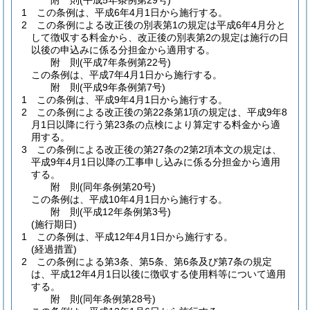
附
則
(平成5年
条例第29号)
1
この条例は、平成6年4月1日から施行する。
2
この条例による改正後の別表第1の規定は平成6年4月分と
して徴収する料金から、改正後の別表第2の規定は施行の日
以後の申込みに係る分担金から適用する。
附
則
(平成7年
条例第22号)
この条例は、平成7年4月1日から施行する。
附
則
(平成9年
条例第7号)
1
この条例は、平成9年4月1日から施行する。
2
この条例による改正後の第22条第1項の規定は、平成9年8
月1日以降に行う第23条の点検により算定する料金から適
用する。
3
この条例による改正後の第27条の2第2項本文の規定は、
平成9年4月1日以降の工事申し込みに係る分担金から適用
する。
附
則
(同年
条例第20号)
この条例は、平成10年4月1日から施行する。
附
則
(平成12年
条例第3号)
(施行期日)
1
この条例は、平成12年4月1日から施行する。
(経過措置)
2
この条例による第3条、第5条、第6条及び第7条の規定
は、平成12年4月1日以後に徴収する使用料等について適用
する。
附
則
(同年
条例第28号)