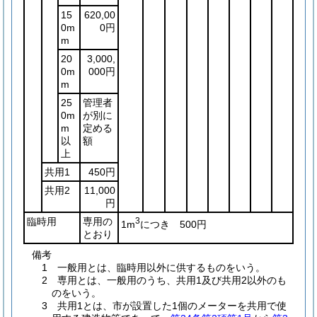
15
620,00
0m
0円
m
20
3,000,
0m
000円
m
25
管理者
0m
が別に
m
定める
以
額
上
共用1
450円
共用2
11,000
円
臨時用
専用の
3
1m
につき 500円
とおり
備考
1 一般用とは、臨時用以外に供するものをいう。
2 専用とは、一般用のうち、共用1及び共用2以外のも
のをいう。
3 共用1とは、市が設置した1個のメーターを共用で使