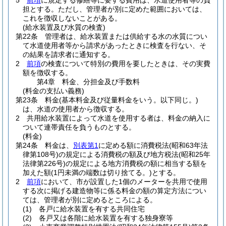
5
前項
に規定する修繕等に要する費用は、水道使用者等の負
担とする。
ただし、管理者が別に定めた範囲においては、
これを徴収しないことがある。
(給水装置及び水質の検査)
第22条
管理者は、給水装置または供給する水の水質につい
て水道使用者等から請求があったときに検査を行ない、そ
の結果を請求者に通知する。
2
前項
の検査について特別の費用を要したときは、その実費
額を徴収する。
第4章
料金、分担金及び手数料
(料金の支払い義務)
第23条
料金
(基本料金及び従量料金をいう。以下同じ。)
は、水道の使用者から徴収する。
2
共用給水装置によって水道を使用する者は、料金の納入に
ついて連帯責任を負うものとする。
(料金)
第24条
料金は、
別表第1
に定める額に消費税法
(昭和63年法
律第108号)
の規定による消費税の額及び地方税法
(昭和25年
法律第226号)
の規定による地方消費税の額に相当する額を
加えた額
(1円未満の端数は切り捨てる。)
とする。
2
前項
において、市が設置した1個のメーターを共用で使用
する次に掲げる建造物等に係る料金の額の算定方法につい
ては、管理者が別に定めるところによる。
(1)
各戸に給水装置を有する共同住宅
(2)
各戸又は各階に給水装置を有する独身寮等