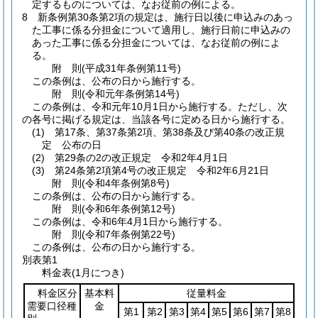
定するものについては、なお従前の例による。
8
新条例第30条第2項の規定は、施行日以後に申込みのあっ
た工事に係る分担金について適用し、施行日前に申込みの
あった工事に係る分担金については、なお従前の例によ
る。
附
則
(平成31年
条例第11号)
この条例は、公布の日から施行する。
附
則
(令和元年
条例第14号)
この条例は、令和元年10月1日から施行する。
ただし、次
の各号に掲げる規定は、当該各号に定める日から施行する。
(1)
第17条、第37条第2項、第38条及び第40条の改正規
定 公布の日
(2)
第29条の2の改正規定 令和2年4月1日
(3)
第24条第2項第4号の改正規定 令和2年6月21日
附
則
(令和4年
条例第8号)
この条例は、公布の日から施行する。
附
則
(令和6年
条例第12号)
この条例は、令和6年4月1日から施行する。
附
則
(令和7年
条例第22号)
この条例は、公布の日から施行する。
別表第1
料金表(1月につき)
料金区分
基本料
従量料金
需要口径種
金
第1
第2
第3
第4
第5
第6
第7
第8