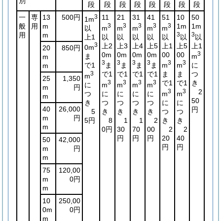
別
段
段
段
段
段
段
段
段
一
専
13
500円
3
11
21
31
41
51
10
50
1m
般
用
m
3
3
3
3
3
1m
1m
以
m
m
m
m
m
用
m
3
3
上1
以
以
以
以
以
以
以
3
上2
上3
上4
上5
上1
上5
上1
0m
20
850円
0m
0m
0m
0m
00
00
3
ま
m
m
3
3
3
3
3
3
で1
ま
ま
ま
ま
m
m
に
m
3
で1
で1
で1
で1
ま
ま
つ
m
25
1,350
3
3
3
3
で1
で1
き
に
m
m
m
m
m
円
3
3
2
つ
に
に
に
に
m
m
m
50
き
つ
つ
つ
つ
に
に
40
26,000
円
5
き
き
き
き
つ
つ
m
円
5円
8
1
1
2
き
き
m
0円
30
70
00
2
2
円
円
円
20
40
50
42,000
円
円
m
円
m
75
120,00
m
0円
m
10
250,00
0m
0円
m