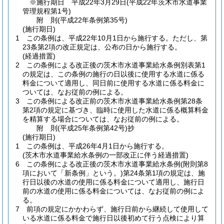
※施行期日 平成22年3月29日
(平成22年茨木市水道事業
管理規程第1号)
附
則
(平成22年
条例第35号)
(施行期日)
1
この条例は、平成22年10月1日から施行する。
ただし、第
23条第2項の改正規定は、公布の日から施行する。
(経過措置)
2
この条例による改正後の茨木市水道事業給水条例別表第1
の規定は、この条例の施行の日以後に使用する水道に係る
料金について適用し、同日前に使用する水道に係る料金に
ついては、なお従前の例による。
3
この条例による改正前の茨木市水道事業給水条例第28条
第2項の規定に基づき、臨時に使用した水道に係る概算料金
を精算する場合については、なお従前の例による。
附
則
(平成25年
条例第42号)
抄
(施行期日)
1
この条例は、平成26年4月1日から施行する。
(茨木市水道事業給水条例の一部改正に伴う経過措置)
6
この条例による改正後の茨木市水道事業給水条例
(附則第8
項において「新条例」という。)
第24条第1項の規定は、施
行日以後の水道の使用に係る料金について適用し、施行日
前の水道の使用に係る料金については、なお従前の例によ
る。
7
前項の規定にかかわらず、施行日前から継続して使用して
いる水道に係る料金で施行日以後初めて行う点検により算