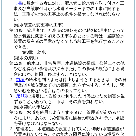
し書
に規定する者に対し、配水管に給水管を取り付ける工
事及び当該取付口から水道メーターまでの工事に関する工
法、工期その他の工事上の条件を指示しなければならな
い。
(給水装置の変更等の工事)
第11条
管理者は、配水管の移転その他特別の理由によって
給水装置に変更を加える工事を必要とする時は、当該給水
装置の所有者の同意がなくても当該工事を施行することが
できる。
第3章
給水
(給水の原則)
第12条
給水は、非常災害、水道施設の損傷、公益上その他
やむを得ない事情及び法令またはこの条例の規定による場
合のほか、制限、停止することはない。
2
前項
の給水を制限または停止しようとするときは、その日
時及び区域を定めてその都度これを予告する。
ただし、緊
急やむを得ない場合はこの限りでない。
3
第1項
の規定による給水の制限または停止のため損害を生
ずることがあっても、市は、その責を負わない。
(給水契約の申込み)
第13条
水道を使用しようとする者は、管理者が定めるとこ
ろにより、あらかじめ管理者に開栓の申込みを行い、承認
を受けなければならない。
2
管理者は、水道施設の設置されていない場所
(水道施設が
設置されていても、その能力が限界に達している場所を含