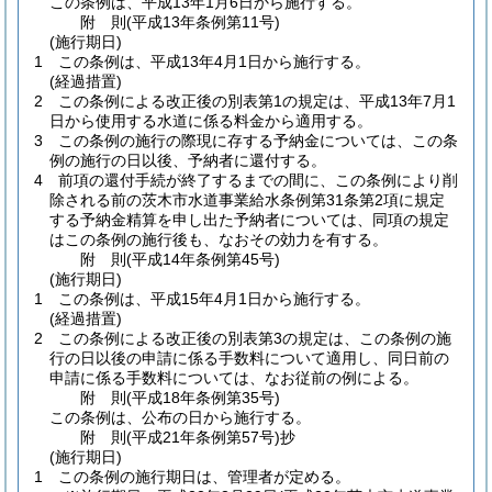
この条例は、平成13年1月6日から施行する。
附
則
(平成13年
条例第11号)
(施行期日)
1
この条例は、平成13年4月1日から施行する。
(経過措置)
2
この条例による改正後の別表第1の規定は、平成13年7月1
日から使用する水道に係る料金から適用する。
3
この条例の施行の際現に存する予納金については、この条
例の施行の日以後、予納者に還付する。
4
前項の還付手続が終了するまでの間に、この条例により削
除される前の茨木市水道事業給水条例第31条第2項に規定
する予納金精算を申し出た予納者については、同項の規定
はこの条例の施行後も、なおその効力を有する。
附
則
(平成14年
条例第45号)
(施行期日)
1
この条例は、平成15年4月1日から施行する。
(経過措置)
2
この条例による改正後の別表第3の規定は、この条例の施
行の日以後の申請に係る手数料について適用し、同日前の
申請に係る手数料については、なお従前の例による。
附
則
(平成18年
条例第35号)
この条例は、公布の日から施行する。
附
則
(平成21年
条例第57号)
抄
(施行期日)
1
この条例の施行期日は、管理者が定める。