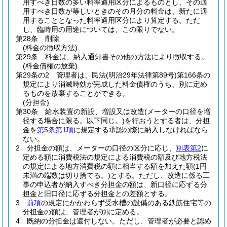
用すべき日数の多い料率適用区分によるものとし、その適
用すべき日数が等しいときのその月分の料金は、新たに適
用することとなった料率適用区分により算定する。
ただ
し、臨時用の用途については、この限りでない。
第28条
削除
(料金の徴収方法)
第29条
料金は、納入通知書その他の方法により徴収する。
(料金債権の放棄)
第29条の2
管理者は、民法
(明治29年法律第89号)
第166条の
規定により消滅時効が完成した料金債権のうち、別に定め
るものを放棄することができる。
(分担金)
第30条
給水装置の新設、増設又は改造
(メーターの口径を増
径する場合に限る。以下同じ。)
を行おうとする者は、分担
金を
第5条第1項
に規定する承認の際に納入しなければなら
ない。
2
分担金の額は、メーターの口径の区分に応じ、
別表第2
に
定める額に消費税法の規定による消費税の額及び地方税法
の規定による地方消費税の額に相当する額を加えた額
(1円
未満の端数は切り捨てる。)
とする。
ただし、改造に係る工
事の申込者が納入すべき分担金の額は、新口径に応ずる分
担金と旧口径に応ずる分担金との差額とする。
3
前項
の規定にかかわらず受水槽の設備のある鉄筋住宅等の
分担金の額は、管理者が別に定める。
4
既納の分担金は還付しない。
ただし、管理者が必要と認め