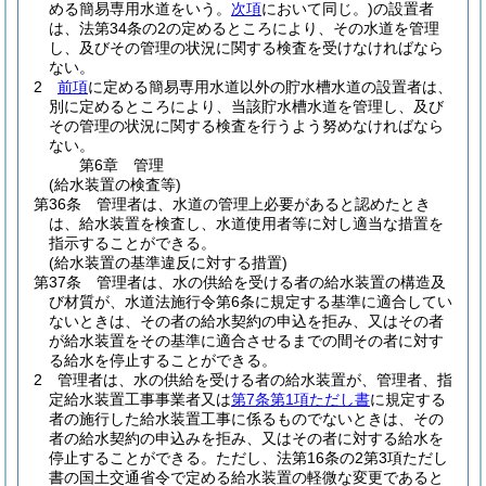
める簡易専用水道をいう。
次項
において同じ。)
の設置者
は、法第34条の2の定めるところにより、その水道を管理
し、及びその管理の状況に関する検査を受けなければなら
ない。
2
前項
に定める簡易専用水道以外の貯水槽水道の設置者は、
別に定めるところにより、当該貯水槽水道を管理し、及び
その管理の状況に関する検査を行うよう努めなければなら
ない。
第6章
管理
(給水装置の検査等)
第36条
管理者は、水道の管理上必要があると認めたとき
は、給水装置を検査し、水道使用者等に対し適当な措置を
指示することができる。
(給水装置の基準違反に対する措置)
第37条
管理者は、水の供給を受ける者の給水装置の構造及
び材質が、水道法施行令第6条に規定する基準に適合してい
ないときは、その者の給水契約の申込を拒み、又はその者
が給水装置をその基準に適合させるまでの間その者に対す
る給水を停止することができる。
2
管理者は、水の供給を受ける者の給水装置が、管理者、指
定給水装置工事事業者又は
第7条第1項ただし書
に規定する
者の施行した給水装置工事に係るものでないときは、その
者の給水契約の申込みを拒み、又はその者に対する給水を
停止することができる。
ただし、法第16条の2第3項ただし
書の国土交通省令で定める給水装置の軽微な変更であると