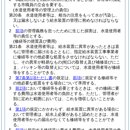
する市職員の立会を要する。
(水道使用者等の管理上の責任)
第20条
水道使用者等は、相当の注意をもって水が汚染し、
又は漏水しないよう給水装置の管理に努めなければならな
い。
2
前項
の管理義務を怠ったために生じた損害は、水道使用者
等の責任とする。
(修繕等の措置及び費用)
第21条
水道使用者等は、給水装置に異常があったときは直
ちに管理者に届け出るとともに、指定給水装置工事事業者
に修繕等その他必要な処置をさせなければならない。
ただ
し、その異常が軽易なもの
(蛇口の取替え及び補修並びにこ
ま、パッキン等の取替え)
については、水道使用者等が修繕
等をすることができる。
2
第7条第1項ただし書
の規定は、
前項
に規定する修繕等そ
の他必要な処置をする場合について準用する。
3
前2項
において修繕等を必要とするときは、その修繕に要
する費用は水道使用者等の負担とする。
ただし、管理者が
別に定めた範囲においては、これを徴収しないことがあ
る。
4
第1項
の規定にかかわらず、給水装置に異常がある場合に
おいて管理者は、給水上必要があると認めたときは、水道
使用者等からの届出がなくても修繕等をすることができ
る。