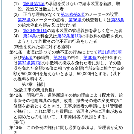
(1)
第5条第1項
の承認を受けないで給水装置を新設、増
設、改造又は撤去した者
(2)
正当な理由がなくて
第16条第2項
のメーターの設置、
第25条
のメーターの点検、
第36条
の検査若しくは
第38条
の給水停止を拒み又は妨げた者
(3)
第20条第1項
の給水装置の管理義務を著しく怠った者
(4)
第24条
の料金又は
第32条第1項
の手数料の徴収を免れ
ようとして詐欺その他不正の行為をした者
(料金を免れた者に対する過料)
第41条
市長は詐欺その他不正の行為によつて
第21条第3項
及び
第5項
の修繕費、
第24条
の料金、
第30条
の分担金また
は
第32条第1項
の手数料の徴収を免れた者に対し、その徴
収を免れた金額の5倍に相当する金額
(当該5倍に相当する金
額が50,000円を超えないときは、50,000円とする。)
以下
の過料を科する。
第7章
補則
(受託工事の費用負担)
第42条
開発行為、道路新設その他の理由により配水管、給
水管その他附属具の移設、改造、撤去その他の変更並びに
修繕を必要とするときは、工事原因者の申請により管理者
が施行し、これに要した費用は、管理者が特に理由がある
と認めたものを除いて、工事原因者の負担とする。
(委任)
第43条
この条例の施行に関し必要な事項は、管理者が定め
る。