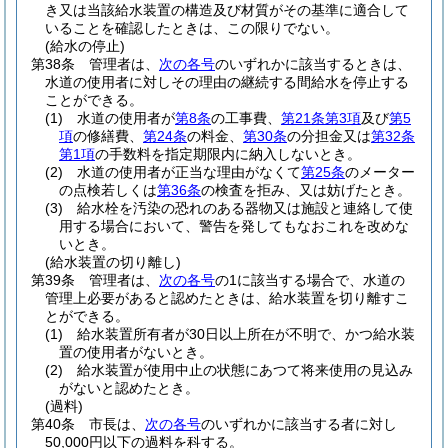
き又は当該給水装置の構造及び材質がその基準に適合して
いることを確認したときは、この限りでない。
(給水の停止)
第38条
管理者は、
次の各号
のいずれかに該当するときは、
水道の使用者に対しその理由の継続する間給水を停止する
ことができる。
(1)
水道の使用者が
第8条
の工事費、
第21条第3項
及び
第5
項
の修繕費、
第24条
の料金、
第30条
の分担金又は
第32条
第1項
の手数料を指定期限内に納入しないとき。
(2)
水道の使用者が正当な理由がなくて
第25条
のメーター
の点検若しくは
第36条
の検査を拒み、又は妨げたとき。
(3)
給水栓を汚染の恐れのある器物又は施設と連絡して使
用する場合において、警告を発してもなおこれを改めな
いとき。
(給水装置の切り離し)
第39条
管理者は、
次の各号
の1に該当する場合で、水道の
管理上必要があると認めたときは、給水装置を切り離すこ
とができる。
(1)
給水装置所有者が30日以上所在が不明で、かつ給水装
置の使用者がないとき。
(2)
給水装置が使用中止の状態にあつて将来使用の見込み
がないと認めたとき。
(過料)
第40条
市長は、
次の各号
のいずれかに該当する者に対し
50,000円以下の過料を科する。