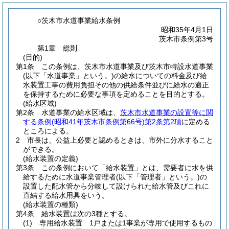
○茨木市水道事業給水条例
昭和35年4月1日
茨木市条例第3号
第1章
総則
(目的)
第1条
この条例は、茨木市水道事業及び茨木市特設水道事業
(以下「水道事業」という。)
の給水についての料金及び給
水装置工事の費用負担その他の供給条件並びに給水の適正
を保持するために必要な事項を定めることを目的とする。
(給水区域)
第2条
水道事業の給水区域は、
茨木市水道事業の設置等に関
する条例
(昭和41年茨木市条例第66号)
第2条第2項
に定める
ところによる。
2
市長は、公益上必要と認めるときは、市外に分水すること
ができる。
(給水装置の定義)
第3条
この条例において「給水装置」とは、需要者に水を供
給するために水道事業管理者
(以下「管理者」という。)
の
設置した配水管から分岐して設けられた給水管及びこれに
直結する給水用具をいう。
(給水装置の種類)
第4条
給水装置は次の3種とする。
(1)
専用給水装置 1戸または1事業が専用で使用するもの