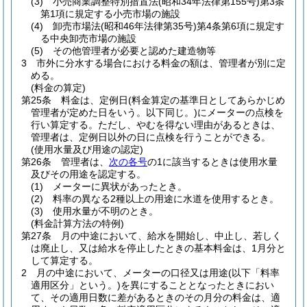
(3)
小売商業調整特別措置法
(昭和34年法律第155号)
第3条
第1項に規定する小売市場の施設
(4)
卸売市場法
(昭和46年法律第35号)
第4条第6項に規定す
る中央卸売市場の施設
(5)
その他管理者が必要と認めた建造物等
3
市外に分水する場合における料金の額は、管理者が別に定
める。
(料金の算定)
第25条
料金は、定例日
(料金算定の基準日としてあらかじめ
管理者が定めた日をいう。以下同じ。)
にメーターの点検を
行い算定する。
ただし、やむを得ない理由があるときは、
管理者は、定例日以外の日に点検を行うことができる。
(使用水量及び用途の認定)
第26条
管理者は、
次の各号
の1に該当するときは使用水量
及びその用途を認定する。
(1)
メーターに異状があったとき。
(2)
料率の異なる2種以上の用途に水道を使用するとき。
(3)
使用水量が不明のとき。
(料金計算方法の特例)
第27条
月の中途において、給水を開始し、中止し、若しく
は廃止し、又は給水を停止したときの基本料金は、1月分と
して算定する。
2
月の中途において、メーターの口径又は用途
(以下「料率
適用区分」という。)
を異にすることとなったときにおい
て、その適用日数に差があるときのその月分の料金は、適