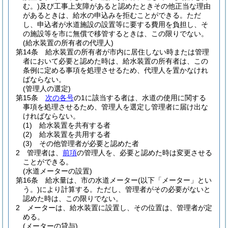
む。)
及び工事上支障があると認めたときその他正当な理由
があるときは、給水の申込みを拒むことができる。
ただ
し、申込者が水道施設の設置等に要する費用を負担し、そ
の施設等を市に無償で移管するときは、この限りでない。
(給水装置の所有者の代理人)
第14条
給水装置の所有者が市内に居住しない時または管理
者において必要と認めた時は、給水装置の所有者は、この
条例に定める事項を処理させるため、代理人を置かなけれ
ばならない。
(管理人の選定)
第15条
次の各号
の1に該当する者は、水道の使用に関する
事項を処理させるため、管理人を選定し管理者に届け出な
ければならない。
(1)
給水装置を共有する者
(2)
給水装置を共用する者
(3)
その他管理者が必要と認めた者
2
管理者は、
前項
の管理人を、必要と認めた時は変更させる
ことができる。
(水道メーターの設置)
第16条
給水量は、市の水道メーター
(以下「メーター」とい
う。)
により計算する。
ただし、管理者がその必要がないと
認めた時は、この限りでない。
2
メーターは、給水装置に設置し、その位置は、管理者が定
める。
(メーターの貸与)