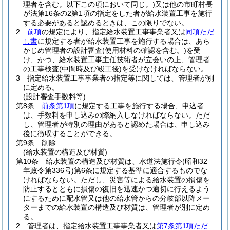
理者を含む。以下この項において同じ。)
又は他の市町村長
が法第16条の2第1項の指定をした者が給水装置工事を施行
する必要があると認めるときは、この限りでない。
2
前項
の規定により、指定給水装置工事事業者又は
同項ただ
し書
に規定する者が給水装置工事を施行する場合は、あら
かじめ管理者の設計審査
(使用材料の確認を含む。)
を受
け、かつ、給水装置工事主任技術者が立会いの上、管理者
の工事検査
(中間時及び竣工後)
を受けなければならない。
3
指定給水装置工事事業者の指定等に関しては、管理者が別
に定める。
(設計審査手数料等)
第8条
前条第1項
に規定する工事を施行する場合、申込者
は、手数料を申し込みの際納入しなければならない。
ただ
し、管理者が特別の理由があると認めた場合は、申し込み
後に徴収することができる。
第9条
削除
(給水装置の構造及び材質)
第10条
給水装置の構造及び材質は、水道法施行令
(昭和32
年政令第336号)
第6条に規定する基準に適合するものでな
ければならない。
ただし、災害等による給水装置の損傷を
防止するとともに損傷の復旧を迅速かつ適切に行えるよう
にするために配水管又は他の給水管からの分岐部以降メー
ターまでの給水装置の構造及び材質は、管理者が別に定め
る。
2
管理者は、指定給水装置工事事業者又は
第7条第1項ただ