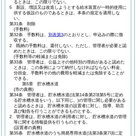
るときは、この限りでない。
5
新設、増設又は改造しようとする給水装置が一時的使用に
供する仮設のものであるときは、本条の規定を適用しな
い。
第31条
削除
(手数料)
第32条
手数料は、
別表第3
のとおりとし、申込みの際に徴
収する。
2
既納の手数料は、還付しない。
ただし、管理者が必要と認
めたときは、この限りでない。
(手数料等の軽減または免除)
第33条
管理者は、公益上その他特別の理由があると認めた
ときは、この条例によつて納付しなければならない料金、
分担金、手数料その他の費用を軽減または免除することが
できる。
第5章
貯水槽水道
(市の責務)
第34条
管理者は、貯水槽水道
(法第14条第2項第5号に定め
る貯水槽水道をいう。以下同じ。)
の管理に関し必要がある
と認めるときは、貯水槽水道の設置者に対し、指導、助言
及び勧告を行うことができるものとする。
2
管理者は、貯水槽水道の利用者に対し、貯水槽水道の管理
等に関する情報提供を行うものとする。
(設置者の責務)
第35条
貯水槽水道のうち簡易専用水道
(法第3条第7項に定