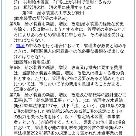
(2)
共用給水装置 2戸以上が共用で使用するもの
(3)
私設消火栓 消火用に使用するもの
第2章
給水装置の工事及び費用
(給水装置の新設等の申込み)
第5条
給水装置を新設、増設、改造
(給水装置の軽微な変更
を除く。)
又は撤去しようとする者は、管理者の定めるとこ
ろによりあらかじめ管理者に申し込み、その承認を受けな
ければならない。
2
前項
の申込みを行う場合において、管理者が必要と認める
ときは、利害関係人の同意書その他必要な書類を提出しな
ければならない。
(新設等の費用負担)
第6条
給水装置の新設、増設、改造又は撤去に要する費用
は、当該給水装置を新設、増設、改造又は撤去する者の負
担とする。
ただし、管理者が特に必要があると認めたもの
については、市においてその費用を負担することがある。
(工事の施行)
第7条
給水装置の新設、増設、改造及び移転等の設計並びに
工事
(以下「給水装置工事」という。)
は、管理者が水道法
(昭和32年法律第177号。以下「法」という。)
第16条の2第
1項の指定をした者
(法第25条の3の2第1項の規定によりそ
の効力を失った者を除く。以下「指定給水装置工事事業
者」という。)
が施行する。
ただし、災害その他非常の場合
において、管理者が他の市町村長
(地方公営企業法
(昭和27
年法律第292号)
第7条の規定により置かれた水道事業の管