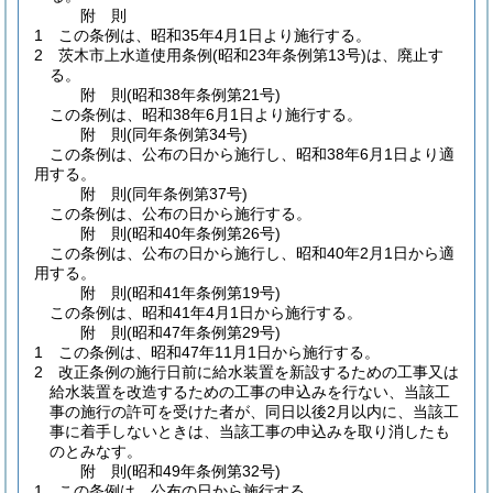
附
則
1
この条例は、昭和35年4月1日より施行する。
2
茨木市上水道使用条例
(昭和23年条例第13号)
は、廃止す
る。
附
則
(昭和38年
条例第21号)
この条例は、昭和38年6月1日より施行する。
附
則
(同年
条例第34号)
この条例は、公布の日から施行し、昭和38年6月1日より適
用する。
附
則
(同年
条例第37号)
この条例は、公布の日から施行する。
附
則
(昭和40年
条例第26号)
この条例は、公布の日から施行し、昭和40年2月1日から適
用する。
附
則
(昭和41年
条例第19号)
この条例は、昭和41年4月1日から施行する。
附
則
(昭和47年
条例第29号)
1
この条例は、昭和47年11月1日から施行する。
2
改正条例の施行日前に給水装置を新設するための工事又は
給水装置を改造するための工事の申込みを行ない、当該工
事の施行の許可を受けた者が、同日以後2月以内に、当該工
事に着手しないときは、当該工事の申込みを取り消したも
のとみなす。
附
則
(昭和49年
条例第32号)
1
この条例は、公布の日から施行する。