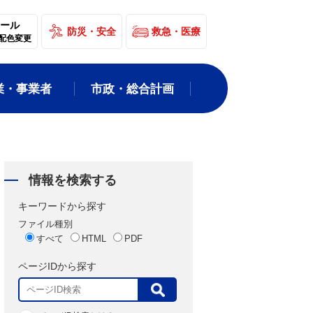
ール
防災・安全
救急・医療
配色変更
業・事業者
市政・総合計画
情報を検索する
キーワードから探す
ファイル種別
すべて
HTML
PDF
ページIDから探す
表
示