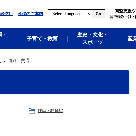
閲覧支援ツ
相談窓口
各課のご案内
Go
音声読み上げ・
康・
歴史・文化・
子育て・教育
産
スポーツ
き
道路・交通
駐車・駐輪場