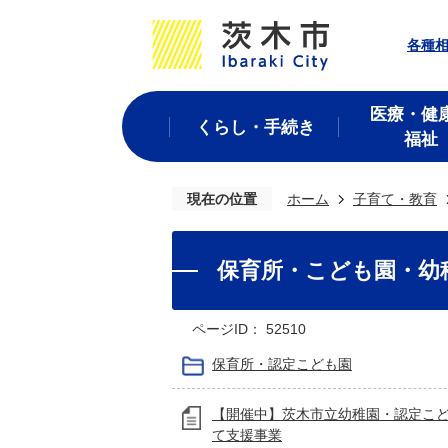
各種
医療・健
くらし・手続き
福祉
現在の位置
ホーム
子育て・教育
保育所・こども園・幼
ページID：
52510
保育所・認定こども園
【開催中】茨木市立幼稚園・認定こ
て支援事業