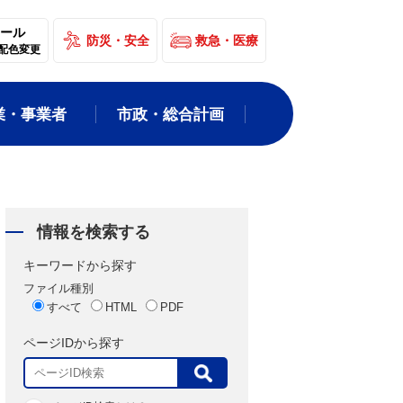
ール
防災・安全
救急・医療
配色変更
業・事業者
市政・総合計画
情報を検索する
キーワードから探す
ファイル種別
すべて
HTML
PDF
ページIDから探す
表
示