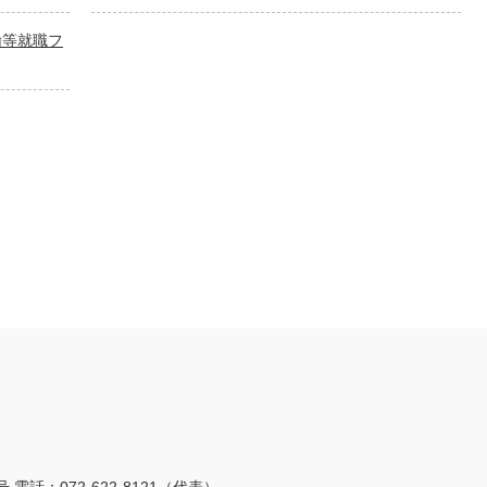
諭等就職フ