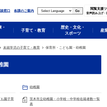
閲覧支援ツ
相談窓口
各課のご案内
Go
音声読み上げ・
康・
歴史・文化・
子育て・教育
産
スポーツ
未就学児の子育て・教育
保育所・こども園・幼稚園
稚園
幼稚園
ども園子育
茨木市立幼稚園・小学校・中学校在籍者数一覧
表